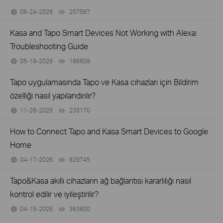
06-24-2026
257567
views
Kasa and Tapo Smart Devices Not Working with Alexa:
Troubleshooting Guide
05-19-2026
186609
views
Tapo uygulamasında Tapo ve Kasa cihazları için Bildirim
özelliği nasıl yapılandırılır?
11-26-2025
235170
views
How to Connect Tapo and Kasa Smart Devices to Google
Home
04-17-2026
629745
views
Tapo&Kasa akıllı cihazların ağ bağlantısı kararlılığı nasıl
kontrol edilir ve iyileştirilir?
04-15-2026
363600
views