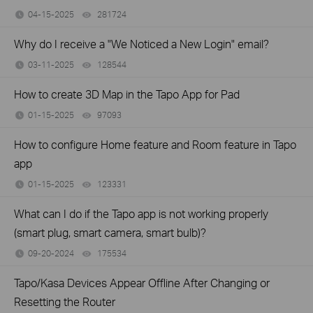
04-15-2025
281724
views
Why do I receive a "We Noticed a New Login" email?
03-11-2025
128544
views
How to create 3D Map in the Tapo App for Pad
01-15-2025
97093
views
How to configure Home feature and Room feature in Tapo
app
01-15-2025
123331
views
What can I do if the Tapo app is not working properly
(smart plug, smart camera, smart bulb)?
09-20-2024
175534
views
Tapo/Kasa Devices Appear Offline After Changing or
Resetting the Router