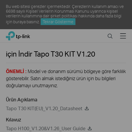
Bu web sitesi çerezler içermektedir. Çerezlerin kullanım amacı ve
6698 sayılı Kişisel Verilerin Korunması Kanunu uyarınca kişisel
verilerin kullanımına dair şirket politikası hakkında daha fazla bilgi
için
buraya
basınız.
Tekrar Gösterme
Click
Search
Menu
TP-Link, Reliably Smart
to
skip
the
için İndir
Tapo T30 KIT
V1.20
navigation
bar
ÖNEMLİ :
Model ve donanım sürümü bölgeye göre farklılık
gösterebilir. Satın almak istediğiniz ürün için bu bilgileri
doğrulamayı unutmayınız.
Ürün Açıklama
Tapo T30 KIT(EU)_V1.20_Datasheet
Kılavuz
Tapo H100_V1.20&V1.26_User Guide