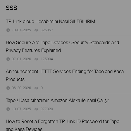
SSS
TP-Link cloud Hesabimini Nasıl SİLEBİLİRİM
10-07-2025
325057
views
How Secure Are Tapo Devices? Security Standards and
Privacy Features Explained
07-01-2026
175904
views
Announcement: IFTTT Services Ending for Tapo and Kasa
Products
06-30-2026
0
views
Tapo / Kasa cihazımın Amazon Alexa ile nasıl Çalışır
10-07-2025
977020
views
How to Reset a Forgotten TP-Link ID Password for Tapo
and Kasa Devices