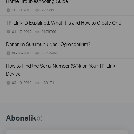
Home: Troubleshooting Guide
10-30-2019
227591
views
TP-Link ID Explained: What It Is and How to Create One
01-17-2017
6676766
views
Donanım Sürümünü Nasıl Öğrenebilirim?
08-05-2013
25765498
views
How to Find the Serial Number (S/N) on Your TP-Link
Device
03-19-2013
489171
views
Abonelik