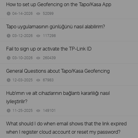
How to set up Geofencing on the Tapo/Kasa App
04-14-2026
52099
views
Tapo uygulamasının günlüğünü nasıl alabilirim?
03-12-2026
117298
views
Fail to sign up or activate the TP-Link ID
03-10-2026
260439
views
General Questions about Tapo/Kasa Geofencing
12-03-2025
67983
views
Hub'ımın ve alt cihazlarının bağlantı kararlılığı nasıl
iyileştirilir?
11-25-2025
149101
views
What should I do when email shows that the link expired
when I register cloud account or reset my password?