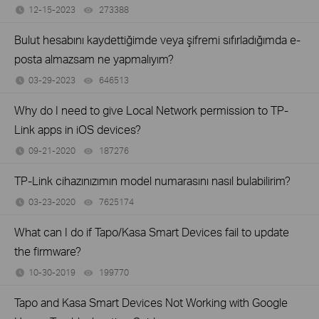
12-15-2023
273388
views
Bulut hesabını kaydettiğimde veya şifremi sıfırladığımda e-
posta almazsam ne yapmalıyım?
03-29-2023
646513
views
Why do I need to give Local Network permission to TP-
Link apps in iOS devices?
09-21-2020
187276
views
TP-Link cihazınızımın model numarasını nasıl bulabilirim?
03-23-2020
7625174
views
What can I do if Tapo/Kasa Smart Devices fail to update
the firmware?
10-30-2019
199770
views
Tapo and Kasa Smart Devices Not Working with Google