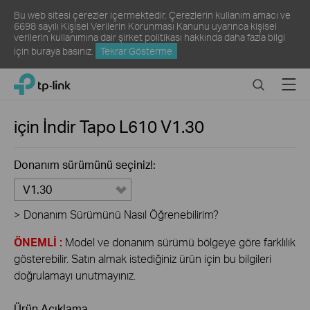
Bu web sitesi çerezler içermektedir. Çerezlerin kullanım amacı ve
6698 sayılı Kişisel Verilerin Korunması Kanunu uyarınca kişisel
verilerin kullanımına dair şirket politikası hakkında daha fazla bilgi
için
buraya
basınız.
Tekrar Gösterme
Click
Search
Menu
TP-Link, Reliably Smart
to
skip
the
için İndir
Tapo L610
V1.30
navigation
bar
Donanım sürümünü seçiniz!:
V1.30
>
Donanım Sürümünü Nasıl Öğrenebilirim?
ÖNEMLİ :
Model ve donanım sürümü bölgeye göre farklılık
gösterebilir. Satın almak istediğiniz ürün için bu bilgileri
doğrulamayı unutmayınız.
Ürün Açıklama