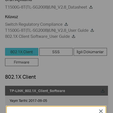
T1500G-8T(TL-SG2008)(UN)_V2.8_Datasheet
Kılavuz
Switch Regulatory Compliance
T1500G-8T(TL-SG2008)(UN)_V2.8_User Guide
802.1X Client Software_User Guide
802.1X Client
SSS
İlgili Dökümanlar
Firmware
802.1X Client
TP-LINK_802.1X_Client_Software
Yayın Tarihi:
2017-09-05
Dil:
İngilizce
Close