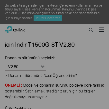
Bu web sitesi çerezler içermektedir. Çerezlerin kullanım amacı ve
6698 sayılı Kişisel Verilerin Korunması Kanunu uyarınca kişisel
verilerin kullanımına dair şirket politikası hakkında daha fazla bilgi
için
buraya
basınız.
Tekrar Gösterme
Click
Search
Menu
TP-Link, Reliably Smart
to
skip
the
için İndir
T1500G-8T
V2.80
navigation
bar
Donanım sürümünü seçiniz!:
V2.80
>
Donanım Sürümünü Nasıl Öğrenebilirim?
ÖNEMLİ :
Model ve donanım sürümü bölgeye göre farklılık
gösterebilir. Satın almak istediğiniz ürün için bu bilgileri
doğrulamayı unutmayınız.
Ürün Açıklama