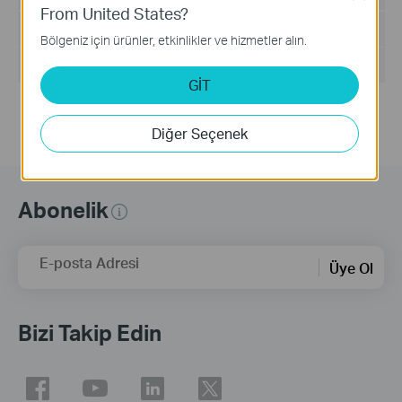
From United States?
Dosya Boyutu:
5.5MB
Bölgeniz için ürünler, etkinlikler ve hizmetler alın.
İşletim Sistemi: Win2000/XP/2003/Vista/7/8/8.1/10
GİT
Diğer Seçenek
Abonelik
E-posta Adresi
Üye Ol
Bizi Takip Edin