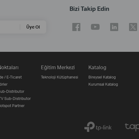
Bizi Takip Edin
Üye Ol
Noktaları
Eğitim Merkezi
Katalog
e / E-Ticaret
Teknoloji Kütüphanesi
Bireysel Katalog
örler
Kurumsal Katalog
b-Distributor
V Sub-Distributor
otspot Partner