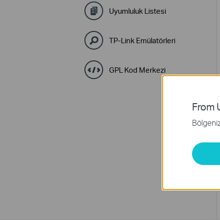
Uyumluluk Listesi
TP-Link Emülatörleri
GPL Kod Merkezi
From U
Bölgeniz 