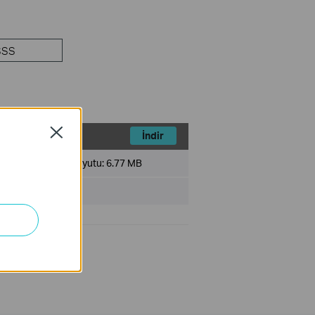
SSS
Close
İndir
Dosya Boyutu:
6.77 MB