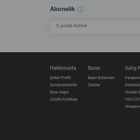
Abonelik
E-posta Adresi
Hakkımızda
Basın
Satış 
Şirket Profili
Basın Bültenleri
Perakend
Sürdürülebilirlik
Ödüller
Distribüt
Bize Ulaşın
Omada Su
Gizlilik Politikası
VIGI CCT
Omada H