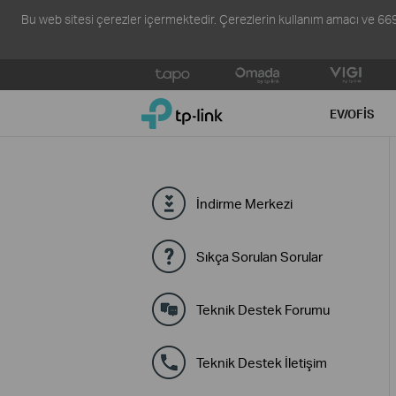
Bu web sitesi çerezler içermektedir. Çerezlerin kullanım amacı ve 6698 s
Click
to
TP-Link, Reliably Smart
skip
EV/OFIS
the
navigation
bar
İndirme Merkezi
Sıkça Sorulan Sorular
Teknik Destek Forumu
Teknik Destek İletişim