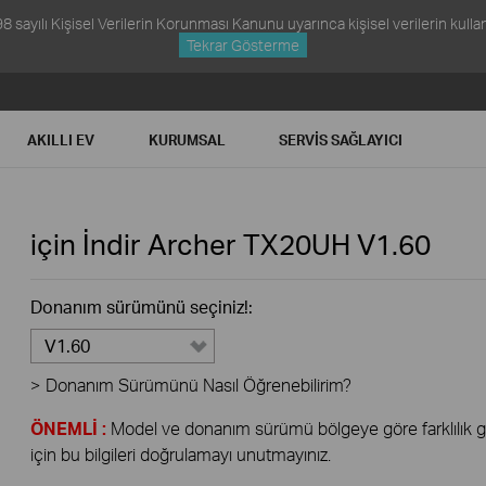
ayılı Kişisel Verilerin Korunması Kanunu uyarınca kişisel verilerin kullanım
Tekrar Gösterme
AKILLI EV
KURUMSAL
SERVIS SAĞLAYICI
için İndir
Archer TX20UH
V1.60
Donanım sürümünü seçiniz!:
V1.60
>
Donanım Sürümünü Nasıl Öğrenebilirim?
ÖNEMLİ :
Model ve donanım sürümü bölgeye göre farklılık gös
için bu bilgileri doğrulamayı unutmayınız.