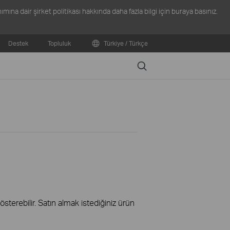
ına dair şirket politikası hakkında daha fazla bilgi için
buraya
basınız.
Destek
Topluluk
Türkiye / Türkçe
Search
terebilir. Satın almak istediğiniz ürün