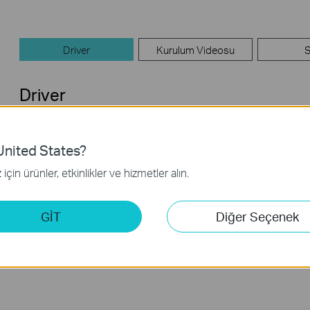
Driver
Kurulum Videosu
Driver
Archer TX20UH(EU)_V1.6_5001.19.128.1_Win10_Win11
nited States?
Yayın Tarihi:
2026-06-25
Dil:
Çoklu Dil
için ürünler, etkinlikler ve hizmetler alın.
İşletim Sistemi: win10x86x64win11x64
GİT
Diğer Seçenek