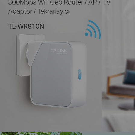
300Mbps Wifi Cep Router / AP / TV
Adaptör / Tekrarlayıcı
TL-WR810N