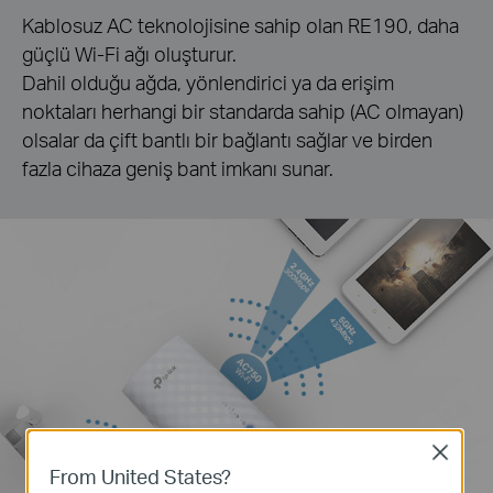
Kablosuz AC teknolojisine sahip olan RE190, daha
güçlü Wi-Fi ağı oluşturur.
Dahil olduğu ağda, yönlendirici ya da erişim
noktaları herhangi bir standarda sahip (AC olmayan)
olsalar da çift bantlı bir bağlantı sağlar ve birden
fazla cihaza geniş bant imkanı sunar.
Close
From United States?