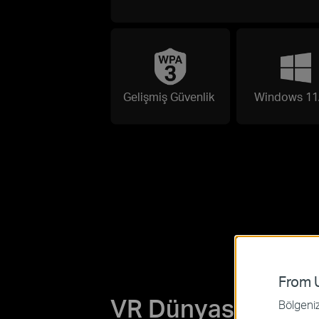
Gelişmiş Güvenlik
Windows 11
From U
VR Dünyasına Deri
Bölgeniz 