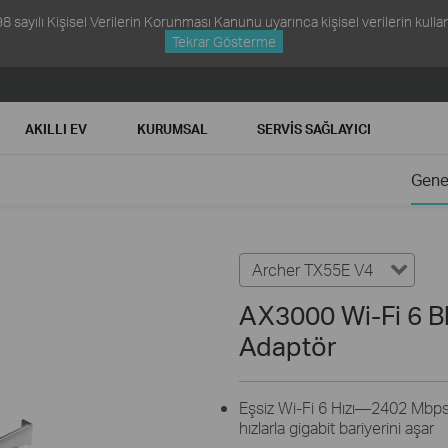
ayılı Kişisel Verilerin Korunması Kanunu uyarınca kişisel verilerin kullanım
Tekrar Gösterme
AKILLI EV
KURUMSAL
SERVIS SAĞLAYICI
Gene
Archer TX55E V4
AX3000 Wi-Fi 6 B
Adaptör
Eşsiz Wi-Fi 6 Hızı—2402 Mbps
hızlarla gigabit bariyerini aşar