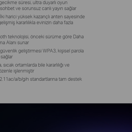
ikme süresi, ultra duyarlı oyun
 sohbet ve sorunsuz canlı yayın sağlar
İki harici yüksek kazançlı anten sayesinde
işmiş kararlılıkla evinizin daha fazla
oth teknolojisi, önceki sürüme göre Daha
ma Alanı sunar
güvenlik geliştirmesi WPA3, kişisel parola
sağlar
 sıcak ortamlarda bile kararlılığı ve
özenle işlenmiştir
.11ac/a/b/g/n standartlarına tam destek