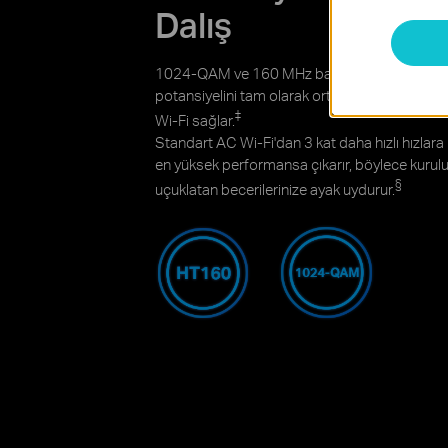
Dalış
1024-QAM ve 160 MHz bant genişliği, Wi-Fi 6 
potansiyelini tam olarak ortaya çıkarmak için g
‡
Wi-Fi sağlar.
Standart AC Wi-Fi'dan 3 kat daha hızlı hızlara
en yüksek performansa çıkarır, böylece kuru
§
uçuklatan becerilerinize ayak uydurur.