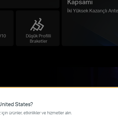
Kapsamı
İki Yüksek Kazançlı Ant
/10
Düşük Profilli
Braketler
nited States?
n Bir
için ürünler, etkinlikler ve hizmetler alın.