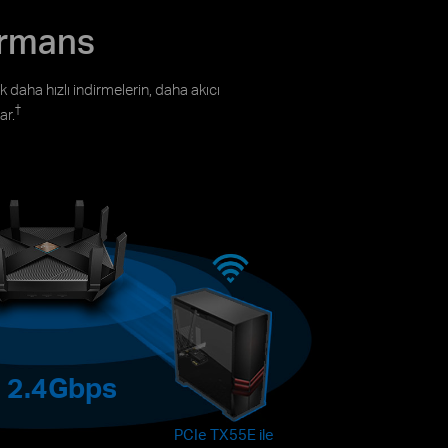
ormans
 daha hızlı indirmelerin, daha akıcı
†
ar.
2.4Gbps
PCIe TX55E ile