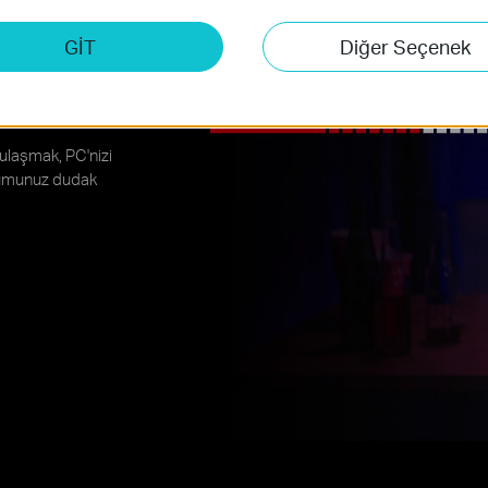
GİT
Diğer Seçenek
Router'ınızın
üçlü, kesintisiz
 ulaşmak, PC'nizi
lumunuz dudak