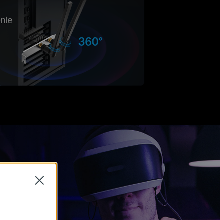
enle
Close