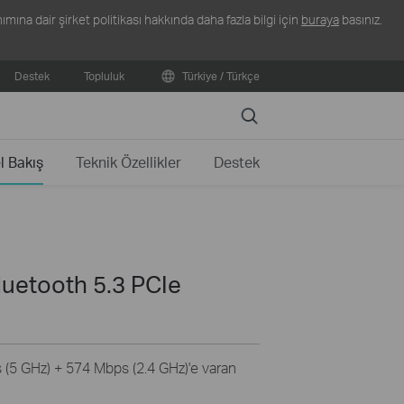
ına dair şirket politikası hakkında daha fazla bilgi için
buraya
basınız.
Destek
Topluluk
Türkiye / Türkçe
Search
l Bakış
Teknik Özellikler
Destek
luetooth 5.3 PCIe
 (5 GHz) + 574 Mbps (2.4 GHz)'e varan