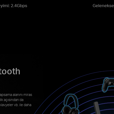
eyimi: 2.4Gbps
Gelenekse
tooth
kapsama alanını miras
lik açısından da
 klavyeler vb. ile daha