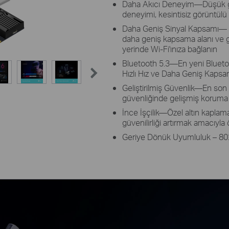
Daha Akıcı Deneyim—Düşük gec
deneyimi, kesintisiz görüntülü
Daha Geniş Sinyal Kapsamı—
daha geniş kapsama alanı ve gel
yerinde Wi-Fi'ınıza bağlanın
Bluetooth 5.3—En yeni Blueto
Hızlı Hız ve Daha Geniş Kapsa
Geliştirilmiş Güvenlik—En son 
güvenliğinde gelişmiş koruma 
İnce İşçilik—Özel altın kaplama,
güvenilirliği artırmak amacıyla 
Geriye Dönük Uyumluluk – 802