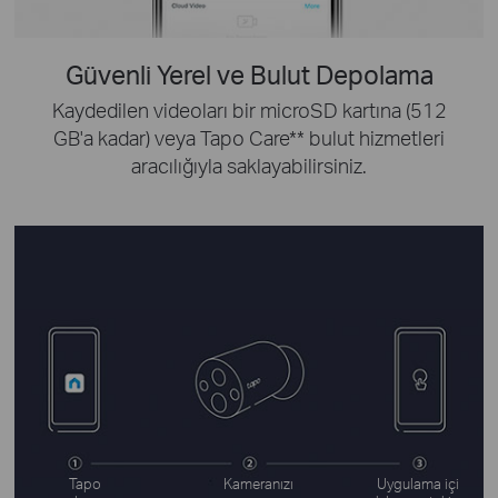
Güvenli Yerel ve Bulut Depolama
Kaydedilen videoları bir microSD kartına (512
GB'a kadar) veya Tapo Care** bulut hizmetleri
aracılığıyla saklayabilirsiniz.
Tapo
Kameranızı
Uygulama içi