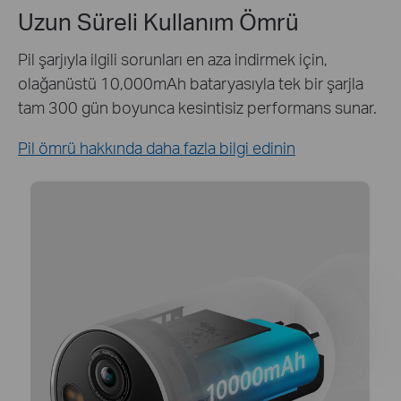
Günün Her Saati Gözetim
Tapo C425'inizi günün her saati çalışır durumda
tutmak için Tapo A200 güneş paneli ile kesintisiz
bir güç kaynağı sağlayın.