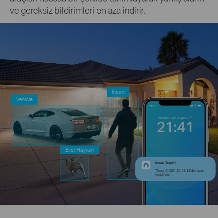
ve gereksiz bildirimleri en aza indirir.
İnsan
Vehicle
Evcil Hayvan
İnsan Tespiti
"Tapo_C425": 21:41:12'de insan
tespit etti.