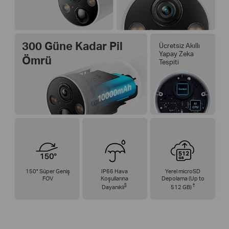
300 Güne Kadar Pil
Ücretsiz Akıllı
Yapay Zeka
Ömrü
Tespiti
150° Süper Geniş
IP66 Hava
Yerel microSD
FOV
Koşullarına
Depolama (Up to
§
†
Dayanıklı
512 GB)