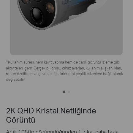
*Tapo güneş paneli ayrı olarak satın alınmalıdır. Yerleşim açısı, hava
koşulları ve kamera kullanımı gibi faktörlere bağlı olarak deneyimde
farklılıklar olabilir.
2K QHD Kristal Netliğinde
Görüntü
Artık 1080p çözünürlüğünden 1.7 kat daha fazla