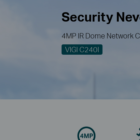
Security Ne
4MP IR Dome Network 
VIGI C240I