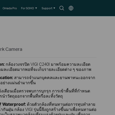
Search
Choose
Omada Pro
For SOHO
Support
icon
location
ork Camera
on:
กล้องวงจรปิด VIGI C240I มาพร้อมความละเอียด
ามละเอียดมากพอที่จะเก็บรายละเอียดต่าง ๆ ของภาพ
ication:
สามารถจำแนกบุคคลและยานพาหนะออกจาก
ได้อย่างแม่นยำมากขึ้น
้งเตือนเมื่อตรวจพบการบุกรุก การเข้าพื้นที่ที่กำหนด
ำวัตถุออกจากพื้นที่หรือละทิ้งวัตถุ
7 Waterproof:
ด้วยตัวกล้องที่ทนทานต่อการทุบทำลาย
ฝุ่น กล้อง VIGI รุ่นนี้จึงถูกสร้างขึ้นมาเพื่อทนทานต่อ
นในสภาพแวดล้อมที่รุนแรงด้วยฝนและฝุ่น เพื่อการ