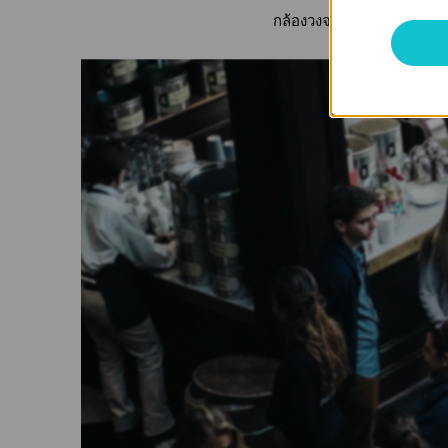
กล้องวงจรปิด VIGI C240I 