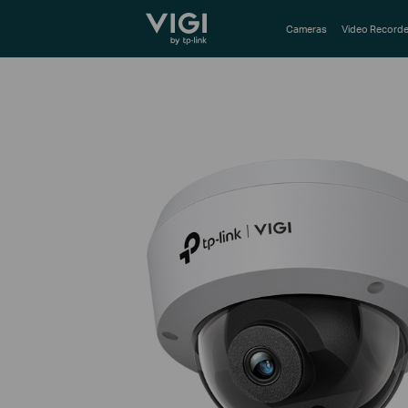
TP-Link, Reliably Smart
Cameras
Video Recorde