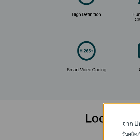
High Definition
Hum
Cl
Smart Video Coding
Looking fo
จาก Un
รับผลิต