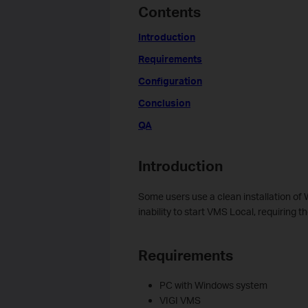
Contents
Introduction
Requirements
Configuration
Conclusion
QA
Introduction
Some users use a clean installation of
inability to start VMS Local, requiring t
Requirements
PC with Windows system
VIGI VMS