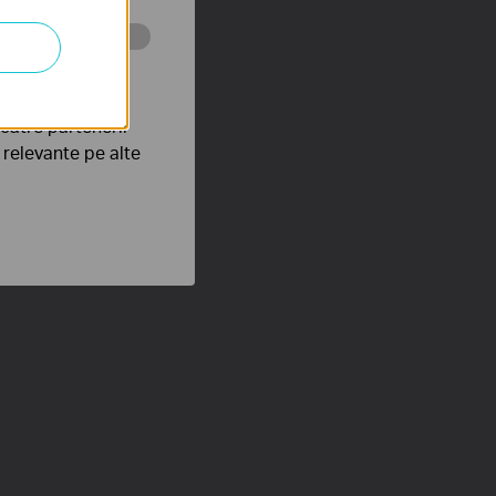
tru web a
către partenerii
e relevante pe alte