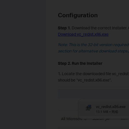
Configuration
S
tep
1
. Download the correct Installer. 
Download vc_redist.x86.exe
Note: This is the 32-bit version required
section
for alternative download steps.
S
tep
2. Run the Installer
1. Locate the downloaded file vc_redist
should be “vc_redist.x86.exe”.