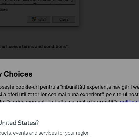
 the license terms and conditions
”.
y Choices
osește cookie-uri pentru a îmbunătăți experiența navigării we
 și a oferi utilizatorilor cea mai bună experiență pe site-ul nos
rilor în orice moment. Poți afla mai multe informații în
politica
ă
nited States?
sunt necesare pentru funcționarea site-ului web și nu pot fi d
ucts, events and services for your region.