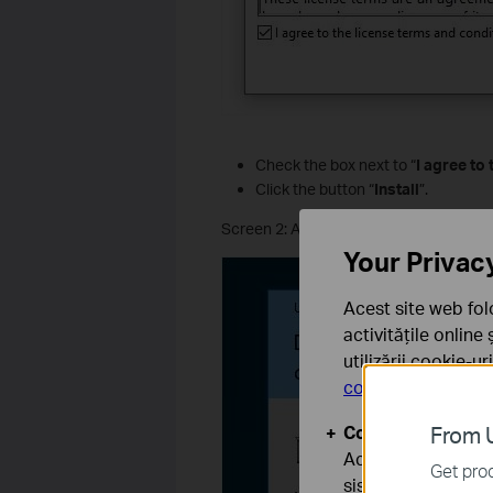
Check the box next to “
I agree to
Click the button “
Install
”.
Screen 2: Allow Changes
Your Privac
Acest site web fol
activitățile online
utilizării cookie-u
confidențialitate
.
Cookie-uri de baz
From U
Aceste cookie-uri 
Get prod
sistemele tale