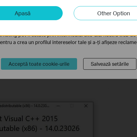
iză și marketing
Apasă
Other Option
liză ne permit să analizăm activitățile tale de pe site-ul nos
a funcționalitatea site-ului.
rketing pot fi setate prin intermediul site-ului nostru web de 
pentru a crea un profilul intereselor tale și a-ți afișeze reclam
Acceptă toate cookie-urile
Salvează setările