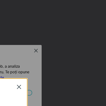
Close
b, a analiza
tru. Te poți opune
 de
Close
ezactivate în