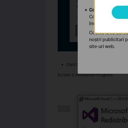
Cookie-uri de anal
Cookie-urile de ana
îmbunătăți și ajust
Cookie-urile de ma
noștri publicitari 
site-uri web.
Click the button “
Yes
”.
Screen 3: Installation Progress