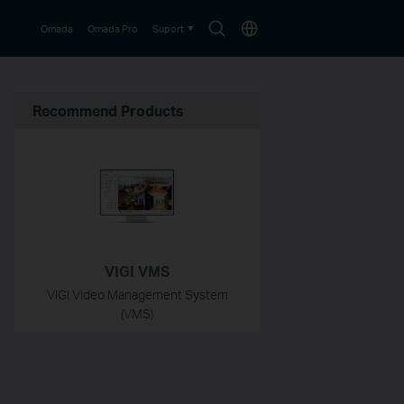
Search
Choose
Omada
Omada Pro
Suport
icon
location
Recommend Products
VIGI VMS
VIGI Video Management System
(VMS)