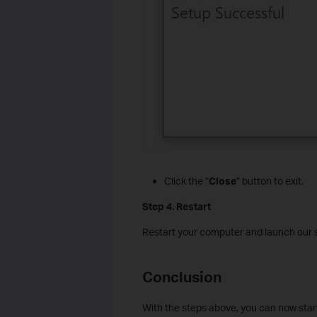
Click the “
Close
” button to exit.
S
tep
4. Restart
Restart your computer and launch our s
Conclusion
With the steps above, you can now star