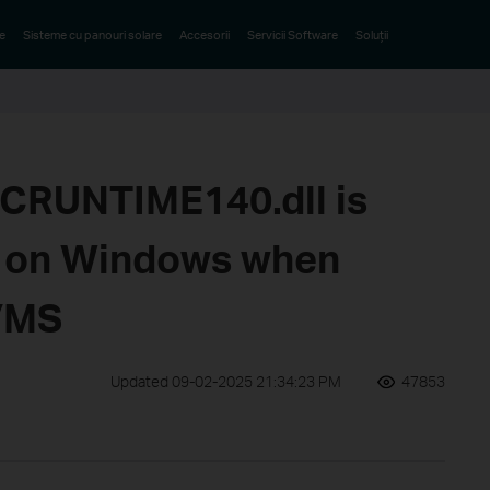
e
Sisteme cu panouri solare
Accesorii
Servicii Software
Soluții
“VCRUNTIME140.dll is
r on Windows when
 VMS
Updated 09-02-2025 21:34:23 PM
47853