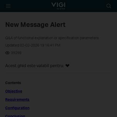
TP-Link, Reliably
Searc
Smart
icon
New Message Alert
Q&A of functional explanation or specification parameters
Updated 02-02-2026 19:16:41 PM
39299
Acest ghid este valabil pentru:
Contents
Objective
Requirements
Configuration
Conclusion