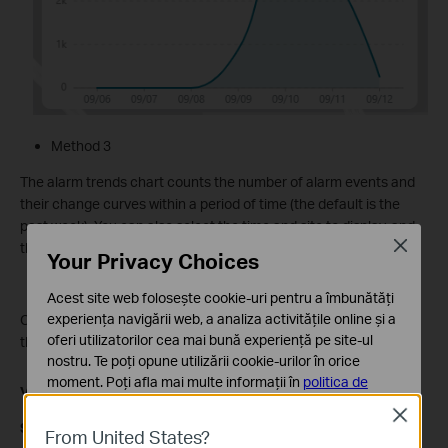
Method 3
The alarm trends chart counts the number of alarm events and
their change curves within a period of time (the default is the
past week). You can also select the time and site to display, and
Close
the chart will change synchronously.
Your Privacy Choices
Method 4
Acest site web folosește cookie-uri pentru a îmbunătăți
experiența navigării web, a analiza activitățile online și a
Click the icon in the upper right corner to choose to show/hide
oferi utilizatorilor cea mai bună experiență pe site-ul
the event and alarm trends chart pop-up window.
nostru. Te poți opune utilizării cookie-urilor în orice
moment. Poți afla mai multe informații în
politica de
VMS
Local:
confidențialitate
.
Close
Step 1
. Log in to the VMS Web (local) page.
From United States?
Cookie-uri de bază