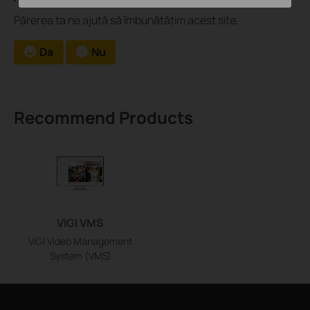
Părerea ta ne ajută să îmbunătățim acest site.
Da
Nu
Recommend Products
VIGI VMS
VIGI Video Management
System (VMS)