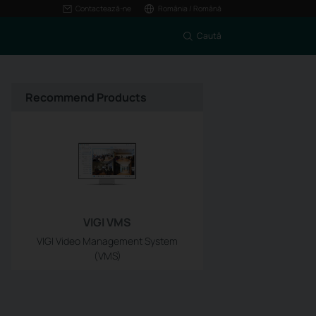
Contactează-ne
România / Română
Caută
Recommend Products
VIGI VMS
VIGI Video Management System
(VMS)