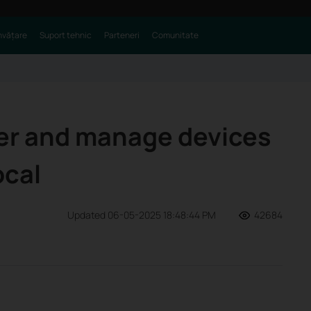
nvățare
Suport tehnic
Parteneri
Comunitate
er and manage devices
ocal
Updated 06-05-2025 18:48:44 PM
42684