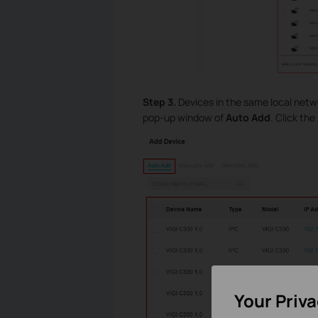
Step 3.
Devices in the same local netwo
pop-up window of
Auto Add
. Click the
Your Priv