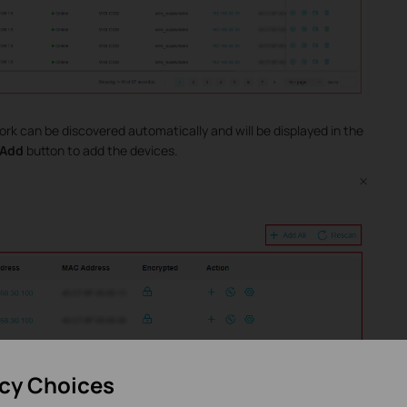
rk can be discovered automatically and will be displayed in the
Add
button to add the devices.
acy Choices