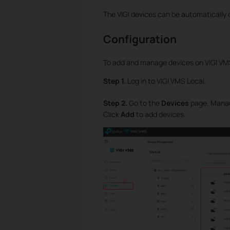
The VIGI devices can be automatically
Configuration
To add and manage devices on VIGI VMS
Step 1.
Log in to VIGI VMS Local.
Step 2.
Go to the
Devices
page. Manage
Click
Add
to add devices.