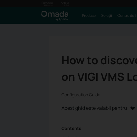
Produse
Soluții
Centru de î
How to discov
on VIGI VMS L
Configuration Guide
Acest ghid este valabil pentru:
Contents