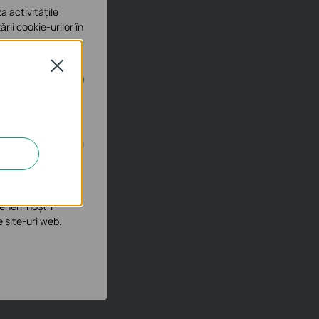
a activitățile
ării cookie-urilor în
Close
e în sistemele tale
îmbunătăți și ajusta
enerii noștri
e site-uri web.