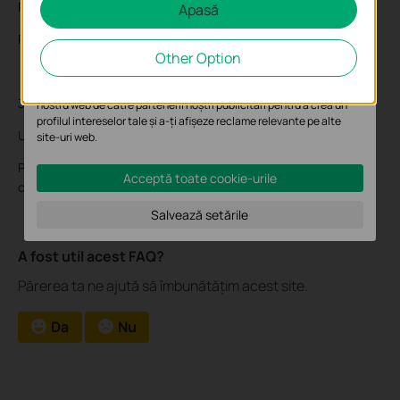
Portul de servicii ONVIF: 2020
Apasă
Cookie-uri de analiză și marketing
Portul de serviciu RTSP: 554.
Cookie-urile de analiză ne permit să analizăm activitățile tale de pe
Other Option
site-ul nostru web a îmbunătăți și ajusta funcționalitatea site-ului.
Cookie-urile de marketing pot fi setate prin intermediul site-ului
3. Numele de utilizator / parola camerei.
nostru web de către partenerii noștri publicitari pentru a crea un
profilul intereselor tale și a-ți afișeze reclame relevante pe alte
Username: admin
site-uri web.
Parolă: este setată când activezi camera. Dacă uiti parola,
Acceptă toate cookie-urile
consultă acest
ghid
pentru a reseta parola.
Salvează setările
A fost util acest FAQ?
Părerea ta ne ajută să îmbunătățim acest site.
Da
Nu