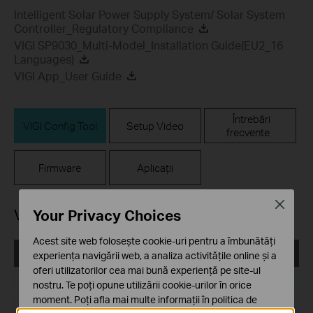
Intelligent Solar Power Supply System/ Solar System
Controller_Regulatory Compliance
VIGI SP9030_Multi-Model_Installation Guide(EU2_16
Languages)
VIGI App_User Guide
Întrebări
VIGI Config Tool
Setup Video
frecvente
Firmware
Aplicații
Close
VIGI Config Tool
Your Privacy Choices
Acest site web folosește cookie-uri pentru a îmbunătăți
VIGI Config Tool_V2.0.21_x64
experiența navigării web, a analiza activitățile online și a
oferi utilizatorilor cea mai bună experiență pe site-ul
Data publicării:
2025-09-26
nostru. Te poți opune utilizării cookie-urilor în orice
moment. Poți afla mai multe informații în
politica de
Limba:
Multi-language