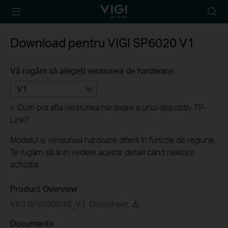
TP-Link, Reliably
Searc
Smart
icon
Download pentru
VIGI SP6020
V1
Vă rugăm să alegeți versiunea de hardware:
V1
>
Cum pot afla versiunea hardware a unui dispozitiv TP-
Link?
Modelul și versiunea hardware diferă în funcție de regiune.
Te rugăm să ai in vedere aceste detalii când realizezi
achiziția.
Product Overview
VIGI SP6020(UN)_V1_Datasheet
Documente