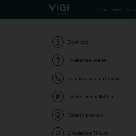
TP-Link, Reliably Smart
Camere
Video Recorder
Download
Întrebări frecvente
Contact asistenţă tehnică
Listă de compatibilitate
Garanție produse
Simulatoare TP-Link