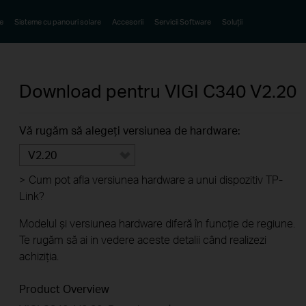
e
Sisteme cu panouri solare
Accesorii
Servicii Software
Soluții
Download pentru
VIGI C340
V2.20
Vă rugăm să alegeți versiunea de hardware:
V2.20
>
Cum pot afla versiunea hardware a unui dispozitiv TP-
Link?
Modelul și versiunea hardware diferă în funcție de regiune.
Te rugăm să ai in vedere aceste detalii când realizezi
achiziția.
Product Overview