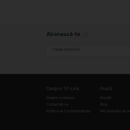
Abonează-te
Email Address
Despre TP-Link
Presă
Despre companie
Noutăți
Contactați-ne
Blog
Politica de Confidențialitate
Recomandări de se