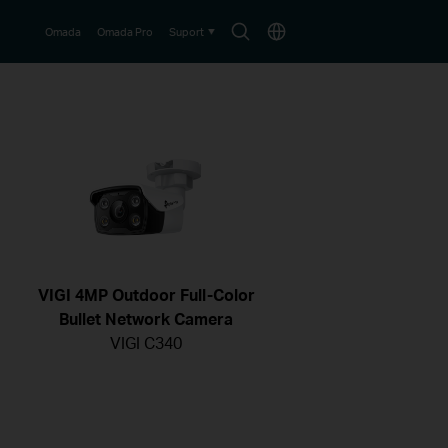
Search
Choose
Omada
Omada Pro
Suport
icon
location
VIGI 4MP Outdoor Full-Color
Bullet Network Camera
VIGI C340