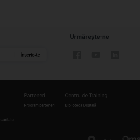
Urmărește-ne
Înscrie-te
Parteneri
Centru de Training
Program parteneri
Biblioteca Digitală
curitate