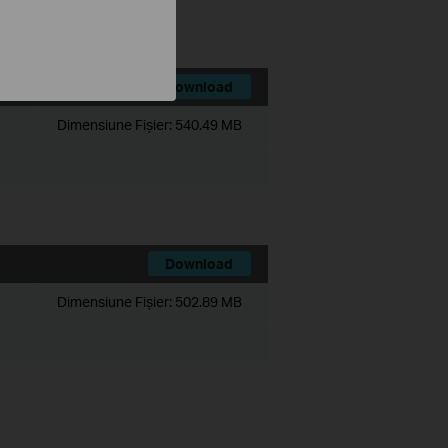
 Client.
Download
Dimensiune Fişier:
540.49 MB
Download
Dimensiune Fişier:
502.89 MB