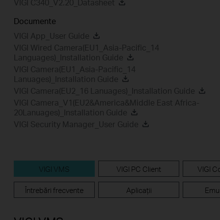
VIGI C340_V2.20_Datasheet
Documente
VIGI App_User Guide
VIGI Wired Camera(EU1_Asia-Pacific_14
Languages)_Installation Guide
VIGI Camera(EU1_Asia-Pacific_14
Lanuages)_Installation Guide
VIGI Camera(EU2_16 Lanuages)_Installation Guide
VIGI Camera_V1(EU2&America&Middle East Africa-
20Lanuages)_Installation Guide
VIGI Security Manager_User Guide
VIGI VMS
VIGI PC Client
VIGI Co
Întrebări frecvente
Aplicații
Emul