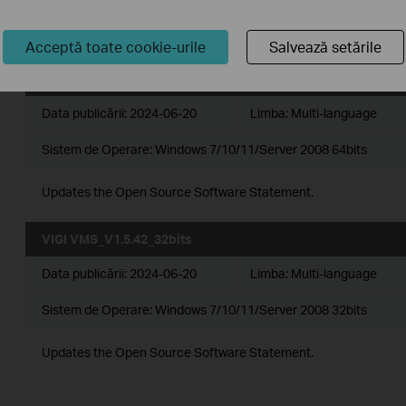
1. Added support for the multi-language settings on VIGI VMS PC
2. Added support for unlimited devices count.
Acceptă toate cookie-urile
Salvează setările
VIGI VMS_V1.5.42_64bits
Data publicării:
2024-06-20
Limba:
Multi-language
Sistem de Operare: Windows 7/10/11/Server 2008 64bits
Updates the Open Source Software Statement.
VIGI VMS_V1.5.42_32bits
Data publicării:
2024-06-20
Limba:
Multi-language
Sistem de Operare: Windows 7/10/11/Server 2008 32bits
Updates the Open Source Software Statement.