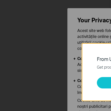
Your Privac
Acest site web fol
activitățile online
utilizării cookie-u
confidențialitate
.
Cookie-uri de baz
From U
Aceste cookie-uri 
Get prod
sistemele tale
Cookie-uri de anal
Cookie-urile de ana
îmbunătăți și ajust
Cookie-urile de ma
noștri publicitari 