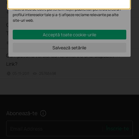
Cum pot identifica modelul dispozitivului meu TP-Link?
Cookie-urile de marketing pot fi setate prin intermediul site-ului
nostru web de către partenerii noștri publicitari pentru a crea un
06-12-2018
7625175
views
profilul intereselor tale și a-ți afișeze reclame relevante pe alte
site-uri web.
Cum găsesc serial number (număr serie) pe un dispozitiv
TP-Link?
Acceptă toate cookie-urile
07-21-2016
489173
views
Salvează setările
Cum pot afla versiunea hardware a unui dispozitiv TP-
Link?
05-11-2011
25765498
views
Abonează-te
Înscrie-te
Email Address