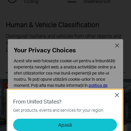
Coding
Weatherproof
Human & Vehicle Classification
Distinguish humans and vehicles from other objects and
receive more accurate event notifications.
Close
Your Privacy Choices
Learn more about VIGI AI technology >>
Acest site web folosește cookie-uri pentru a îmbunătăți
Human & Vehicle
Only Human
Only Vehicle
experiența navigării web, a analiza activitățile online și a
Classification
Classification On
Classification On
oferi utilizatorilor cea mai bună experiență pe site-ul
nostru. Te poți opune utilizării cookie-urilor în orice
moment. Poți afla mai multe informații în
politica de
Alarm Triggered
confidențialitate
.
Close
From United States?
Cookie-uri de bază
Aceste cookie-uri sunt necesare pentru funcționarea
Get products, events and services for your region.
site-ului web și nu pot fi dezactivate în sistemele tale
Apasă
Cookie-uri de analiză și marketing
Cookie-urile de analiză ne permit să analizăm activitățile