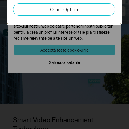
tale de pe site-ul nostru web a îmbunătăți și ajusta
Other Option
funcționalitatea site-ului.
Cookie-urile de marketing pot fi setate prin intermediul
site-ului nostru web de către partenerii noștri publicitari
pentru a crea un profilul intereselor tale și a-ți afișeze
Alarm Filtered
reclame relevante pe alte site-uri web.
Acceptă toate cookie-urile
Salvează setările
Smart Video Enhancement
Technology