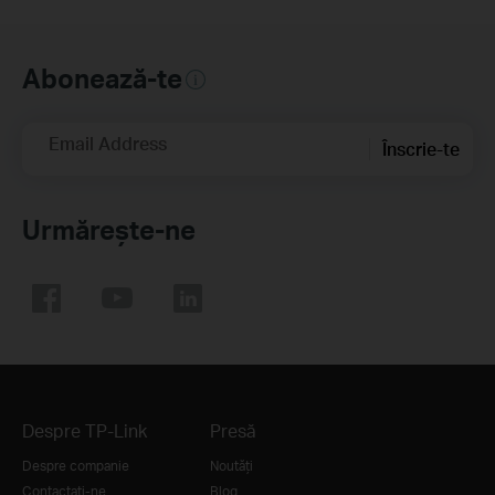
Abonează-te
Email Address
Înscrie-te
Urmărește-ne
Despre TP-Link
Presă
Despre companie
Noutăți
Contactați-ne
Blog