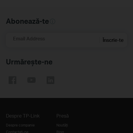
Abonează-te
Email Address
Înscrie-te
Urmărește-ne
Despre TP-Link
Presă
Despre companie
Noutăți
Contactați-ne
Blog