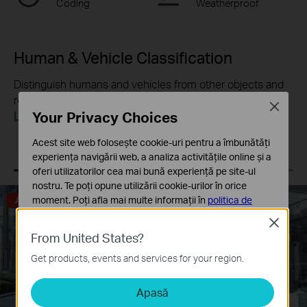
Coding
Weatherproof
Human & Vehicle Classification
Distinguish humans and vehicles from other objects and
receive more accurate event notifications.
Close
Your Privacy Choices
Learn more about VIGI AI technology >>
Acest site web folosește cookie-uri pentru a îmbunătăți
Human & Vehicle
Only Human
Only Vehicle
experiența navigării web, a analiza activitățile online și a
Classification
Classification On
Classification On
oferi utilizatorilor cea mai bună experiență pe site-ul
nostru. Te poți opune utilizării cookie-urilor în orice
moment. Poți afla mai multe informații în
politica de
Alarm Triggered
confidențialitate
.
Close
From United States?
Cookie-uri de bază
Aceste cookie-uri sunt necesare pentru funcționarea
Get products, events and services for your region.
site-ului web și nu pot fi dezactivate în sistemele tale
Apasă
Cookie-uri de analiză și marketing
Cookie-urile de analiză ne permit să analizăm activitățile