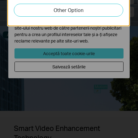
tale de pe site-ul nostru web a îmbunătăți și ajusta
Other Option
funcționalitatea site-ului.
Cookie-urile de marketing pot fi setate prin intermediul
site-ului nostru web de către partenerii noștri publicitari
pentru a crea un profilul intereselor tale și a-ți afișeze
Alarm Filtered
reclame relevante pe alte site-uri web.
Acceptă toate cookie-urile
Salvează setările
Smart Video Enhancement
Technology