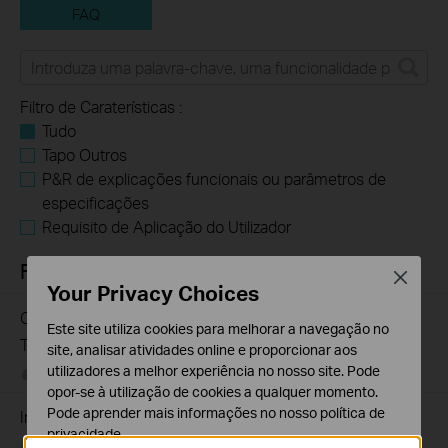
FAQ
Filtro de Caraterísticas :
Tudo
Tapo Outros
P&R de explicações funcionais ou parâmetros de
especificações
Requisito de Aplicação do Utilizador
FAQs
Close
Your Privacy Choices
Como encontrar o número do modelo do seu dispositivo
Este site utiliza cookies para melhorar a navegação no
TP-Link
site, analisar atividades online e proporcionar aos
utilizadores a melhor experiência no nosso site. Pode
12-18-2025
7625175
views
opor-se à utilização de cookies a qualquer momento.
Pode aprender mais informações no nosso
política de
Introduction for TP-Link Outdoor Antennas
privacidade
.
02-12-2018
156506
views