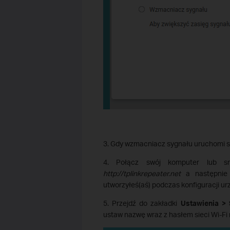
3. Gdy wzmacniacz sygnału uruchomi si
4. Połącz swój komputer lub s
http://tplinkrepeater.net
a następnie 
utworzyłeś(aś) podczas konfiguracji u
5. Przejdź do zakładki
Ustawienia >
ustaw nazwę wraz z hasłem sieci Wi-F