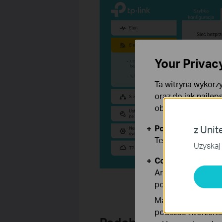
Your Privac
Ta witryna wykorzy
oraz do jak najlep
obsługę plików co
Podstawowe Cook
z Unit
Te pliki cookies 
Uzyskaj 
Cookies dotyczące
Analiza - Te pliki
poprawę i dostoso
Marketing - Te pl
podczas tworzenia