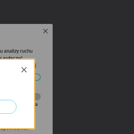
Close
lu analizy ruchu
na wyłączyć
tyce prywatności
Close
ać wyłączone.
onie, co umożliwia
rów reklamowych
 odpowiednich