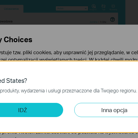
y Choices
stuje tzw. pliki cookies, aby usprawnić jej przeglądanie, w ce
szej optymalizacji wyświetlanych treści. W każdej chwili moż
okies. Więcej informacji na ten temat dostępnych jest w
Poli
ies
ed States?
niezbędne są do poprawnego działania witryny i nie moga zost
produkty, wydarzenia i usługi przeznaczone dla Twojego regionu.
 analizy i marketingu
 Cookies są wykorzystywane w celu analizy ruchu na naszej str
IDŹ
Inna opcja
wanie wyświetlanych treści.
iki Cookies mogą być wykorzystywane przez naszych partne
 profilu Twoich zainteresowań, co pozwala na wyświetlanie