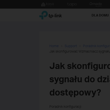
Click
to
TP-Link, Reliably Smart
skip
DLA DOMU
the
navigation
bar
Home
Support
Poradnik konfigur
Jak skonfigurować Wzmacniacz sygnału 
Jak skonfigu
sygnału do dzi
dostępowy?
Poradnik konfiguracji