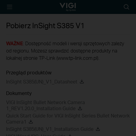
TP-Link, Reliably
Wyszu
Smart
Pobierz
InSight S385
V1
WAŻNE
: Dostępność modeli i wersji sprzętowych zależy
od regionu. Możesz sprawdzić dostępne produkty na
lokalnej stronie TP-Link (www.tp-link.com.pl).
Przegląd produktów
InSight S385(UN)_V1_Datasheet
Dokumenty
VIGI InSight Bullet Network Camera
1_REV1.20.0_Installation Guide
Quick Start Guide for VIGI InSight Series Bullet Network
Camera1
InSight S385(UN)_V1_Installation Guide