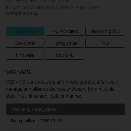
VIGI Wired IPC_User Guide
InSight Series Network Camera_Regulatory
Compliance
VIGI VMS
VIGI PC Client
VIGI Config Tool
Sterowniki
Konfiguracja
FAQ
Firmware
Kod GPL
VIGI VMS
VIGI VMS is a software platform designed to effectively
manage surveillance devices and users from multiple
sites in a unified and intuitive manner.
VIGI VMS_1.8.56_32bits
Data publikacji:
2025-01-16