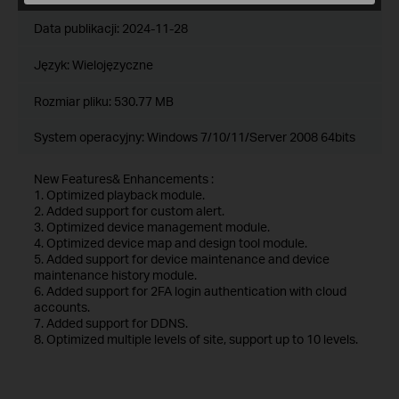
Data publikacji:
2024-11-28
Język:
Wielojęzyczne
Rozmiar pliku:
530.77 MB
System operacyjny: Windows 7/10/11/Server 2008 64bits
New Features& Enhancements :
1. Optimized playback module.
2. Added support for custom alert.
3. Optimized device management module.
4. Optimized device map and design tool module.
5. Added support for device maintenance and device
maintenance history module.
6. Added support for 2FA login authentication with cloud
accounts.
7. Added support for DDNS.
8. Optimized multiple levels of site, support up to 10 levels.