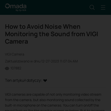
How to Avoid Noise When
Monitoring the Sound from VIGI
Camera
VIGI Camera
Zaktualizowano w dniu 12-27-2023 11:07:04 AM
107882
Ten artykuł dotyczy:
VIGI cameras are capable of not only monitoring video stream
from the camera, but also monitoring sound collected by the
built-in microphone on the cameras. You can turn on/off the
sound feature like the monitor screen as below.
But to increase