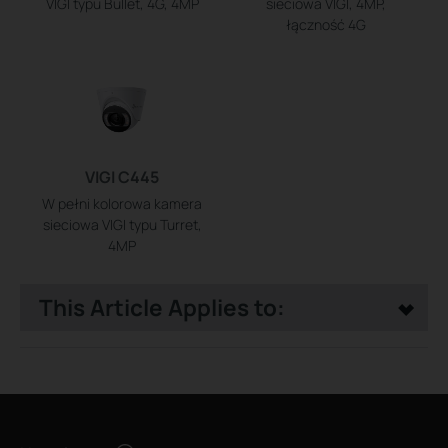
VIGI typu Bullet, 4G, 4MP
sieciowa VIGI, 4MP,
łączność 4G
VIGI C445
W pełni kolorowa kamera
sieciowa VIGI typu Turret,
4MP
This Article Applies to: