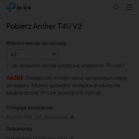
Click
Search
Menu
TP-Link, Reliably Smart
to
skip
the
Pobierz
Archer T4U
V2
navigation
bar
Wybierz wersję sprzętową:
V2
>
Jak sprawdzić wersję sprzętową urządzenia TP-Link?
WAŻNE
: Dostępność modeli i wersji sprzętowych zależy
od regionu. Możesz sprawdzić dostępne produkty na
lokalnej stronie TP-Link (www.tp-link.com.pl).
Przegląd produktów
Archer T4U_2.0_Datasheet
Dokumenty
Installation Guide for Linux