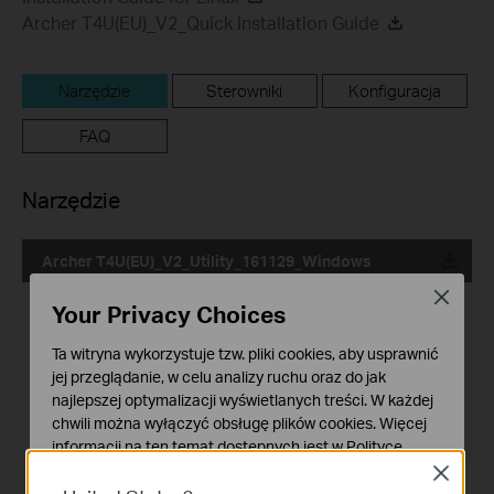
Archer T4U(EU)_V2_Quick Installation Guide
Narzędzie
Sterowniki
Konfiguracja
FAQ
Narzędzie
Archer T4U(EU)_V2_Utility_161129_Windows
Close
Data publikacji:
2016-11-29
Your Privacy Choices
Język:
Angielski
Ta witryna wykorzystuje tzw. pliki cookies, aby usprawnić
jej przeglądanie, w celu analizy ruchu oraz do jak
Rozmiar pliku:
37.27 MB
najlepszej optymalizacji wyświetlanych treści. W każdej
chwili można wyłączyć obsługę plików cookies. Więcej
System operacyjny: WinXP/7/8/8.1/10
informacji na ten temat dostępnych jest w
Polityce
prywatności
Close
Modifications and Bug Fixes: