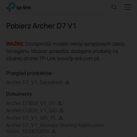
Click
Search
Menu
TP-Link, Reliably Smart
to
skip
the
Pobierz
Archer D7
V1
navigation
bar
WAŻNE
: Dostępność modeli i wersji sprzętowych zależy
od regionu. Możesz sprawdzić dostępne produkty na
lokalnej stronie TP-Link (www.tp-link.com.pl).
Przegląd produktów
Archer D7_V1_Datasheet
Dokumenty
Archer D7(EU)_V1_UG
Archer D7(EU)_V1_QIG
Archer D7_V1_QIG_PL
Archer D7_V1_Storage Sharing Application
Guide_1910010856