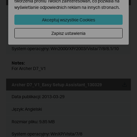
tworzenia profilu Twoich zainteresowań, co pozwala na
wyświetlanie odpowiednich reklam na innych stronach.
Data publikacji:
2017-02-21
Akceptuj wszystkie Cookies
Język:
Angielski
Zapisz ustawienia
Rozmiar pliku:
14.26 MB
System operacyjny: Win2000/XP/2003/Vista/7/8/8.1/10
Notes:
For Archer D7_V1
Archer D7_V1_Easy Setup Assistant_130329
Data publikacji:
2013-03-29
Język:
Angielski
Rozmiar pliku:
9.85 MB
System operacyjny: WinXP/Vista/7/8