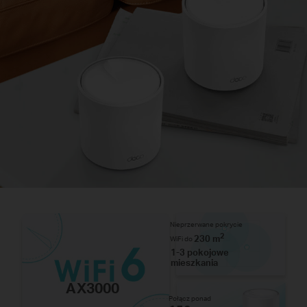
Nieprzerwane pokrycie
2
230 m
WiFi do
1-3 pokojowe
mieszkania
AX3000
Połącz ponad