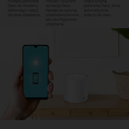
Podłącz jednostkę
Pobierz i uruchom
Włącz kolejną
Deco do modemu
aplikację Deco.
jednostkę Deco, która
kablowego i włącz
Następnie wykonaj
automatycznie
obydwa urządzenia.
przedstawione kroki,
dołączy do sieci.
aby skonfigurować
urządzenie.