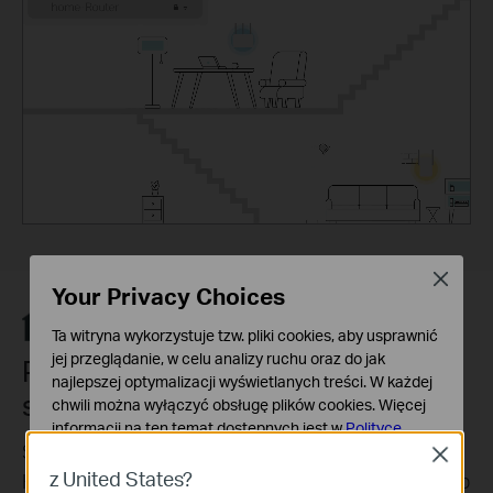
Close
Your Privacy Choices
Ta witryna wykorzystuje tzw. pliki cookies, aby usprawnić
jej przeglądanie, w celu analizy ruchu oraz do jak
Powierz ochronę domu
najlepszej optymalizacji wyświetlanych treści. W każdej
specjalistom
chwili można wyłączyć obsługę plików cookies. Więcej
informacji na ten temat dostępnych jest w
Polityce
Skorzystaj z rozbudowanych możliwości TP-Link
prywatności
Close
z United States?
HomeShield, by utworzyć dostosowaną do potrzeb
Podstawowe Cookies