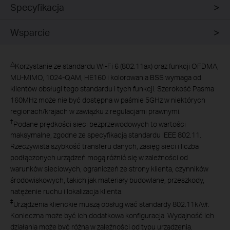
Specyfikacja
Wsparcie
△
Korzystanie ze standardu Wi-Fi 6 (802.11ax) oraz funkcji OFDMA,
MU-MIMO, 1024-QAM, HE160 i kolorowania BSS wymaga od
klientów obsługi tego standardu i tych funkcji. Szerokość Pasma
160MHz może nie być dostępna w paśmie 5GHz w niektórych
regionach/krajach w zawiązku z regulacjami prawnymi.
†
Podane prędkości sieci bezprzewodowych to wartości
maksymalne, zgodne ze specyfikacją standardu IEEE 802.11.
Rzeczywista szybkość transferu danych, zasięg sieci i liczba
podłączonych urządzeń mogą różnić się w zależności od
warunków sieciowych, ograniczeń ze strony klienta, czynników
środowiskowych, takich jak materiały budowlane, przeszkody,
natężenie ruchu i lokalizacja klienta.
‡
Urządzenia klienckie muszą obsługiwać standardy 802.11k/v/r.
Konieczna może być ich dodatkowa konfiguracja. Wydajność ich
działania może być różna w zależności od typu urządzenia.