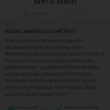
WiFi 6 Mesh
Większy zasięg
Więcej połączeń
Koniec martwych stref Wi-fi
†
Wraz z czystszym i silniejszym sygnałem
uwydatnionym przez Kolorowanie BSS i
Beamforming, Deco X50 zapewnia pokrycie WiFi w
całym domu i wysoką wydajność. Połączenia
bezprzewodowe i opcjonalny Ethernet Backhaul
†
pracują razem aby połączyć jednostki Deco,
zapewniając jeszcze większą prędkość i w pełni
płynne pokrycie zasięgu. Aby zwiększyć zasięg,
Połączenia dla ponad
150
†
wystarczy dodać kolejne Deco.
urządzeń
Kolorowanie BSS
Beamforming koncentruje