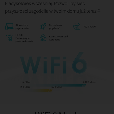
kiedykolwiek wcześniej. Pozwól, by sieć
△
przyszłości zagościła w twoim domu już teraz.
4× wieksza
3× większa
1024-QAM
pojemność
prędkość
HE160
Kompatybilność
Podwajające
wsteczna
przepustowość
5 GHz:
2402 Mb/s
2,4 GHz:
574 Mb/s