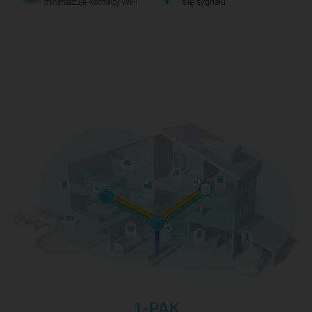
minimalizuje konflikty WiFi
siłę sygnału
1-PAK