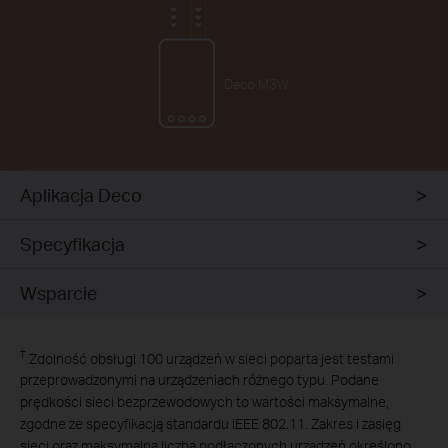
Deco M3W
§
Aplikacja Deco
Specyfikacja
Wsparcie
†
Zdolność obsługi 100 urządzeń w sieci poparta jest testami
przeprowadzonymi na urządzeniach różnego typu. Podane
prędkości sieci bezprzewodowych to wartości maksymalne,
zgodne ze specyfikacją standardu IEEE 802.11. Zakres i zasięg
sieci oraz maksymalna liczba podłączonych urządzeń określono