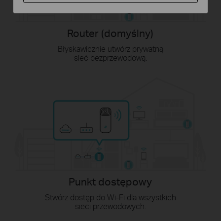
Router (domyślny)
Błyskawicznie utwórz prywatną
sieć bezprzewodową.
Punkt dostępowy
Stwórz dostęp do Wi-Fi dla wszystkich
sieci przewodowych.