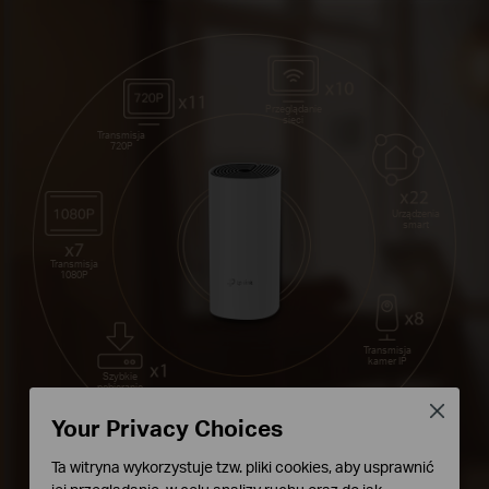
Przeglądanie
sieci
Transmisja
720P
Urządzenia
smart
Transmisja
1080P
Transmisja
kamer IP
Szybkie
pobieranie
Close
Your Privacy Choices
Transmisja 4K
Ta witryna wykorzystuje tzw. pliki cookies, aby usprawnić
Płynne i wszechstronne działanie