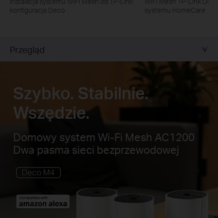
Instalacja systemu WiFi Mesh od TP-Link:
WiFi Mesh TP-Link Deco:
konfiguracja Deco
systemu HomeCare
Przegląd
Szybko. Stabilnie.
Wszędzie.
Domowy system Wi-Fi Mesh AC1200
Dwa pasma sieci bezprzewodowej