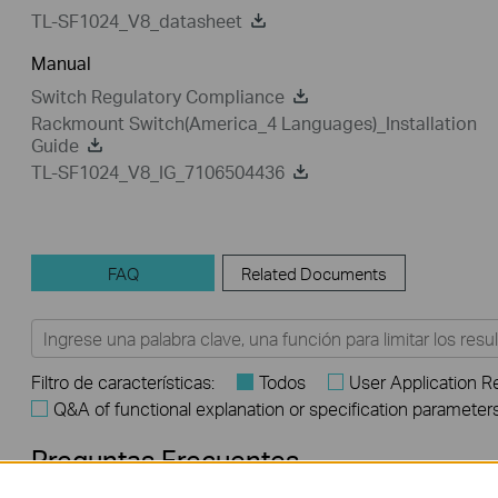
TL-SF1024_V8_datasheet
Manual
Switch Regulatory Compliance
Rackmount Switch(America_4 Languages)_Installation
Guide
TL-SF1024_V8_IG_7106504436
FAQ
Related Documents
Filtro de características:
Todos
User Application 
Q&A of functional explanation or specification parameter
Preguntas Frecuentes