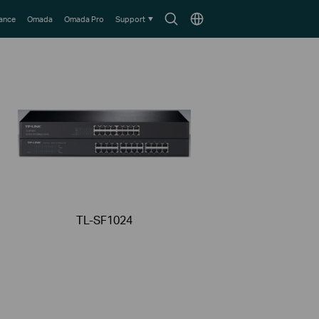
Search
Choose
lance
Omada
Omada Pro
Support
icon
location
TL-SF1024