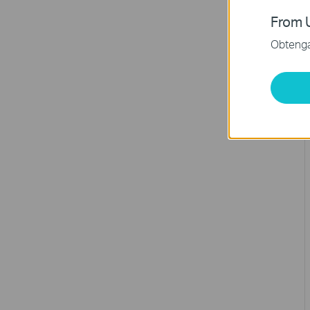
From U
Obtenga 