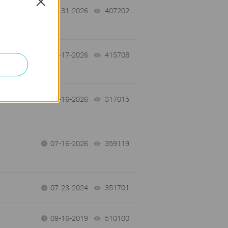
Close
07-31-2026
407202
views
07-17-2026
415708
views
 a
07-16-2026
317015
views
07-16-2026
359119
views
07-23-2024
351701
views
09-16-2019
510100
views