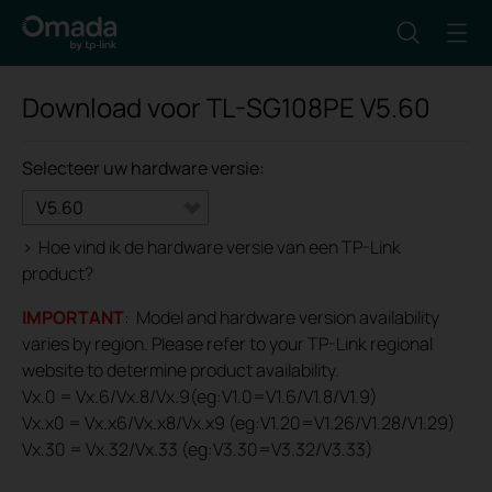
Download voor
TL-SG108PE
V5.60
Selecteer uw hardware versie:
V5.60
>
Hoe vind ik de hardware versie van een TP-Link
product?
IMPORTANT
: Model and hardware version availability
varies by region. Please refer to your TP-Link regional
website to determine product availability.
Vx.0 = Vx.6/Vx.8/Vx.9(eg:V1.0=V1.6/V1.8/V1.9)
Vx.x0 = Vx.x6/Vx.x8/Vx.x9 (eg:V1.20=V1.26/V1.28/V1.29)
Vx.30 = Vx.32/Vx.33 (eg:V3.30=V3.32/V3.33)