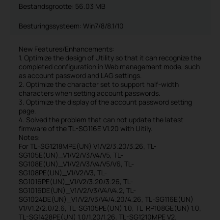
Bestandsgrootte:
56.03 MB
Besturingssysteem: Win7/8/8.1/10
New Features/Enhancements:
1. Optimize the design of Utility so that it can recognize the
completed configuration in Web management mode, such
as account password and LAG settings.
2. Optimize the character set to support half-width
characters when setting account passwords.
3. Optimize the display of the account password setting
page.
4. Solved the problem that can not update the latest
firmware of the TL-SG116E V1.20 with Uitily.
Notes:
For TL-SG1218MPE(UN) V1/V2/3.20/3.26, TL-
SG105E(UN)_V1/V2/V3/V4/V5, TL-
SG108E(UN)_V1/V2/V3/V4/V5/V6, TL-
SG108PE(UN)_V1/V2/V3, TL-
SG1016PE(UN)_V1/V2/3.20/3.26, TL-
SG1016DE(UN)_V1/V2/V3/V4/V4.2, TL-
SG1024DE(UN)_V1/V2/V3/V4/4.20/4.26, TL-SG116E(UN)
V1/V1.2/2.0/2.6, TL-SG105PE(UN) 1.0, TL-RP108GE(UN) 1.0,
TL-SG1428PE(UN) 1.0/1.20/1.26, TL-SG1210MPE V2.