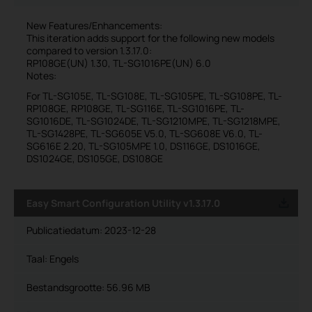
New Features/Enhancements:
This iteration adds support for the following new models
compared to version 1.3.17.0:
RP108GE(UN) 1.30, TL-SG1016PE(UN) 6.0
Notes:
For TL-SG105E, TL-SG108E, TL-SG105PE, TL-SG108PE, TL-
RP108GE, RP108GE, TL-SG116E, TL-SG1016PE, TL-
SG1016DE, TL-SG1024DE, TL-SG1210MPE, TL-SG1218MPE,
TL-SG1428PE, TL-SG605E V5.0, TL-SG608E V6.0, TL-
SG616E 2.20, TL-SG105MPE 1.0, DS116GE, DS1016GE,
DS1024GE, DS105GE, DS108GE
Easy Smart Configuration Utility v1.3.17.0
Publicatiedatum:
2023-12-28
Taal:
Engels
Bestandsgrootte:
56.96 MB