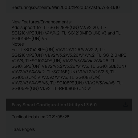
Besturingssysteem: Win2000/XP/2003/Vista/7/8/8.1/10
New Features/Enhancements:
Add support for TL-SG1428PE(UN) V2/V2.20, TL-
SG1218MPE(UN) V4/V4.2, TL-SG1210MPE(UN) V3 and TL-
SG1016PE(UN) V5
Notes:
For TL-SG1428PE(UN) V1/V1.2/V1.26/V2/V2.2, TL-
SG1218MPE(UN) V1/V2/V3.2/V3.26/V4/V4.2, TL-SG1210MPE
V2/V3, TL-SG1024DE(UN) V1/V2/V3/V4/V4.2/V4.26, TL-
SG1016PE(UN) V1/V2/V3.2/V3.26/V4/V5, TL-SG1016DE(UN)
V1/V2/V3/V4/V4.2, TL-SG116E(UN) V1/V1.2/V2/V2.6, TL-
SG105E(UN) V1/V2/V3/V4/V5, TL-SG108E(UN)
V1/V2/V3/V4/V5/V6, TL-SG108PE(UN) V1/V2/V3/V4/V5, TL-
SG105PE(UN) V1/V2, TL-RP108GE(UN) V1
Easy Smart Configuration Utility v1.3.6.0
Publicatiedatum:
2021-05-28
Taal:
Engels