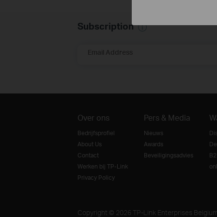
Subscription
Email Address
Over ons
Pers & Media
W
Bedrijfsprofiel
Nieuws
Di
About Us
Awards
De
Contact
Beveiligingsadvies
B2
Werken bij TP-Link
on
Privacy Policy
Copyright © 2026 TP-Link Enterprises Belgiu