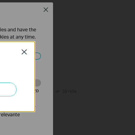
Close
ties and have the
kies at any time.
Close
 worden
te te volgen en zo
10-23-2025
391956
views
verteerders waar
relevante