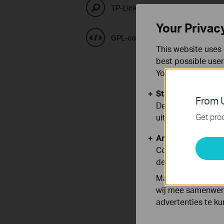
TP-Link Emulatoren
Your Privac
GPL-codecentrum
This website uses 
best possible user
You can find more
Standaard Cooki
From U
Deze cookies zijn
Get prod
uitgeschakeld.
Analyse en Marke
Cookies voor anal
de functionaliteit
Marketing cookies
wij mee samenwerk
advertenties te k