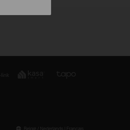
België / Nederlands
|
Français