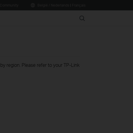
Community
België / Nederlands
|
Français
Search
 by region. Please refer to your TP-Link