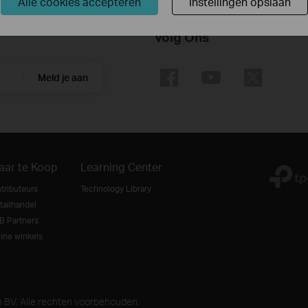
Alle cookies accepteren
Instellingen opslaan
Volg Ons
Meld je aan
aar te Koop
Learning Center
stributeurs
Technology Library
tailhandel
B Partners
line winkels
m BV. Alle rechten voorbehouden.