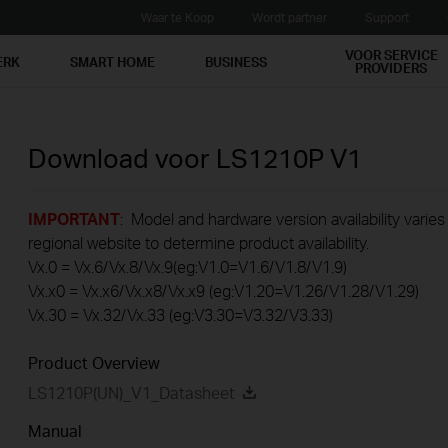
Waar te Koop
Wordt partner
Support
VOOR SERVICE
ERK
SMART HOME
BUSINESS
PROVIDERS
Download voor
LS1210P
V1
IMPORTANT
: Model and hardware version availability varies
regional website to determine product availability.
Vx.0 = Vx.6/Vx.8/Vx.9(eg:V1.0=V1.6/V1.8/V1.9)
Vx.x0 = Vx.x6/Vx.x8/Vx.x9 (eg:V1.20=V1.26/V1.28/V1.29)
Vx.30 = Vx.32/Vx.33 (eg:V3.30=V3.32/V3.33)
Product Overview
LS1210P(UN)_V1_Datasheet
Manual