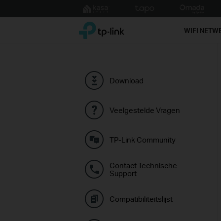
Click
to
TP-Link, Reliably Smart
skip
WIFI NETW
the
navigation
bar
Download
Veelgestelde Vragen
TP-Link Community
Contact Technische
Support
Compatibiliteitslijst