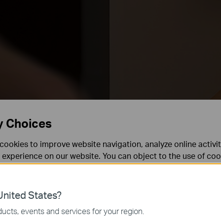
y Choices
cookies to improve website navigation, analyze online activi
 experience on our website. You can object to the use of coo
 information in our
privacy policy
.
Don’t show again
es
nited States?
 noodzakelijk voor de werking van de website en kunnen niet
ucts, events and services for your region.