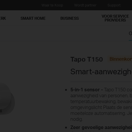
Waar te Koop
Wordt partner
Support
VOOR SERVICE
ERK
SMART HOME
BUSINESS
PROVIDERS
O
Tapo T150
Binnenkor
Smart-aanwezigh
5-in-1 sensor -
Tapo T150 com
aanwezigheid van personen, 
temperatuurbewaking, bewakin
omgevingslicht Plaats de sen
moeiteloze automatisering. Je 
nodig.
Zeer gevoelige aanwezighei