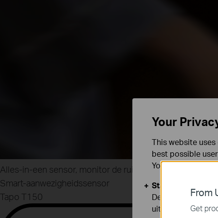
Your Privac
This website uses 
best possible user
You can find more
Alles-in-een sensor, monitor de ruimte
Smart-aanwezigheidssensor
Standaard Cooki
From U
Tapo T150
Deze cookies zijn
Get prod
uitgeschakeld.