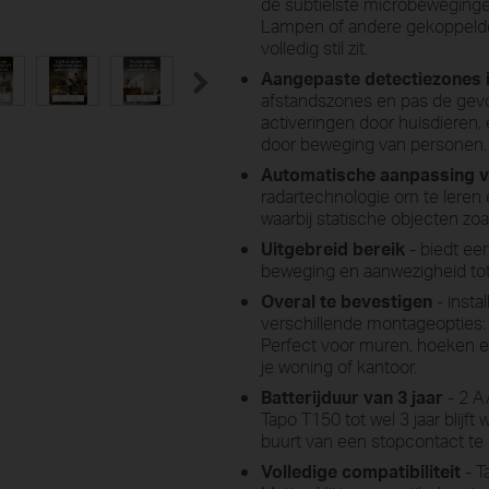
de subtielste microbeweginge
Lampen of andere gekoppelde a
volledig stil zit.
Aangepaste detectiezones i
afstandszones en pas de gevo
activeringen door huisdieren, 
door beweging van personen.
Automatische aanpassing v
radartechnologie om te leren
waarbij statische objecten z
Uitgebreid bereik
- biedt een
beweging en aanwezigheid tot
Overal te bevestigen
- insta
verschillende montageopties: 
Perfect voor muren, hoeken en
je woning of kantoor.
Batterijduur van 3 jaar
- 2 A
Tapo T150 tot wel 3 jaar blijft
buurt van een stopcontact te 
Volledige compatibiliteit
- T