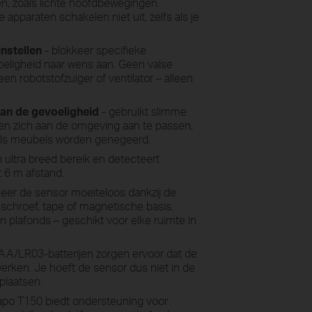
n, zoals lichte hoofdbewegingen.
pparaten schakelen niet uit, zelfs als je
nstellen
- blokkeer specifieke
eligheid naar wens aan. Geen valse
een robotstofzuiger of ventilator – alleen
an de gevoeligheid
- gebruikt slimme
 en zich aan de omgeving aan te passen,
oals meubels worden genegeerd.
 ultra breed bereik en detecteert
 6 m afstand.
lleer de sensor moeiteloos dankzij de
schroef, tape of magnetische basis.
 plafonds – geschikt voor elke ruimte in
AA/LR03-batterijen zorgen ervoor dat de
 werken. Je hoeft de sensor dus niet in de
plaatsen.
apo T150 biedt ondersteuning voor