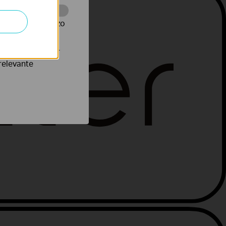
te te volgen en zo
verteerders waar
relevante