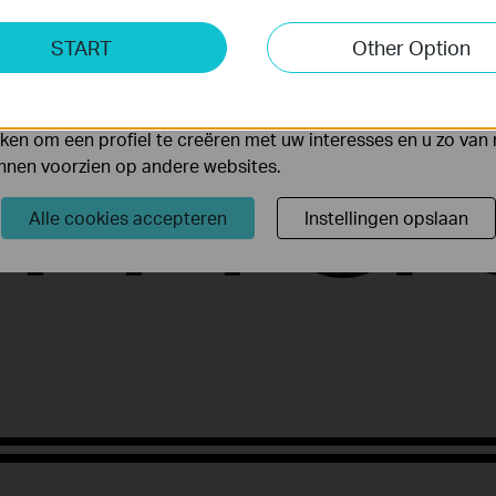
ting Cookies
START
Other Option
yse geven ons de mogelijkheid uw activiteiten op onze websi
 van de website aan te passen en te verbeteren.
 kunnen op onze website worden geplaatst door externe ad
en om een profiel te creëren met uw interesses en u zo van 
unnen voorzien op andere websites.
Alle cookies accepteren
Instellingen opslaan