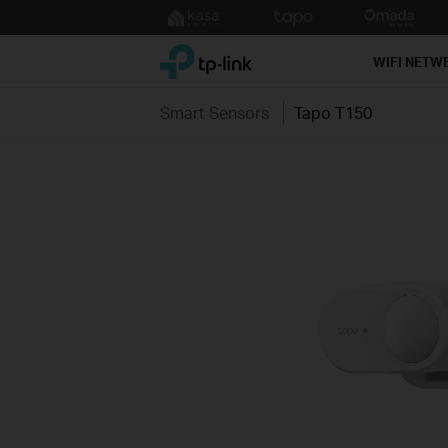
Click
to
TP-Link, Reliably Smart
skip
WIFI NETW
the
navigation
Smart Sensors
Tapo T150
bar