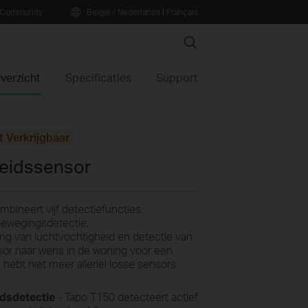
Community
België / Nederlands
|
Français
Search
verzicht
Specificaties
Support
t Verkrijgbaar
eidssensor
bineert vijf detectiefuncties:
bewegingsdetectie,
g van luchtvochtigheid en detectie van
sor naar wens in de woning voor een
hebt niet meer allerlei losse sensors
dsdetectie
- Tapo T150 detecteert actief