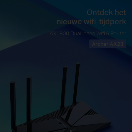
Ontdek het
nieuwe wifi-tijdperk
AX1800 Dual-band Wifi 6 Router
Archer AX23