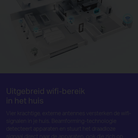
Uitgebreid wifi-bereik
in het huis
Vier krachtige, externe antennes versterken de wifi-
signalen in je huis. Beamforming-technologie
detecteert apparaten en stuurt het draadloze
signaal direct naar de apparaten, ook die zich op