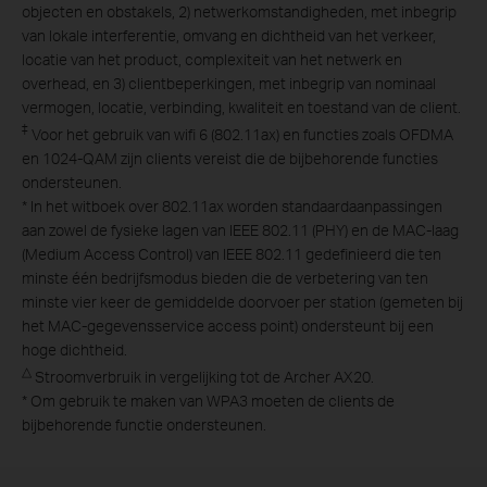
objecten en obstakels, 2) netwerkomstandigheden, met inbegrip
van lokale interferentie, omvang en dichtheid van het verkeer,
locatie van het product, complexiteit van het netwerk en
overhead, en 3) clientbeperkingen, met inbegrip van nominaal
vermogen, locatie, verbinding, kwaliteit en toestand van de client.
‡
Voor het gebruik van wifi 6 (802.11ax) en functies zoals OFDMA
en 1024-QAM zijn clients vereist die de bijbehorende functies
ondersteunen.
*
In het witboek over 802.11ax worden standaardaanpassingen
aan zowel de fysieke lagen van IEEE 802.11 (PHY) en de MAC-laag
(Medium Access Control) van IEEE 802.11 gedefinieerd die ten
minste één bedrijfsmodus bieden die de verbetering van ten
minste vier keer de gemiddelde doorvoer per station (gemeten bij
het MAC-gegevensservice access point) ondersteunt bij een
hoge dichtheid.
△
Stroomverbruik in vergelijking tot de Archer AX20.
*
Om gebruik te maken van WPA3 moeten de clients de
bijbehorende functie ondersteunen.