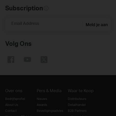
Subscription
Email Address
Meld je aan
Volg Ons
Over ons
Pers & Media
Waar te Koop
Bedrijfsprofiel
Nieuws
Distributeurs
About Us
Awards
Detailhandel
Contact
Beveiligingsadvies
B2B Partners