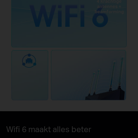
4 krachtige
antennes +
beamforming
Wifi 6 maakt alles beter