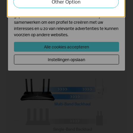
Other Option
verbeteren.
Marketing cookies kunnen op onze website worden
Archer AX23 + OneMesh™ Range Extender
geplaatst door externe adverteerders waar wij mee
samenwerken om een profiel te creëren met uw
interesses en u zo van relevante advertenties te kunnen
voorzien op andere websites.
Alle cookies accepteren
Instellingen opslaan
Multi-Band Backhaul
Single-Band Backhaul