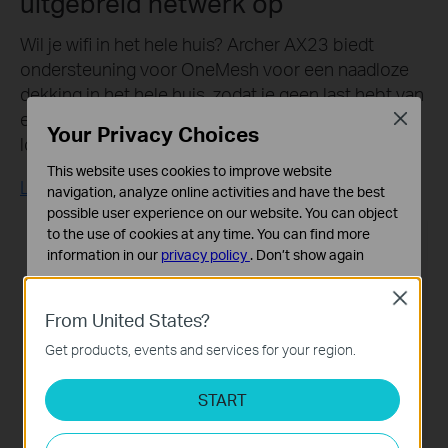
uitgebreid netwerk op
Wil je wifi in het hele huis? Archer AX23 biedt
ondersteuning voor OneMesh voor een naadloze
dekking in het hele huis, zodat je geen last hebt van
een uitvallende verbinding of lag als je door je huis
Close
Your Privacy Choices
loopt.
This website uses cookies to improve website
Lees meer over OneMesh™ >
navigation, analyze online activities and have the best
possible user experience on our website. You can object
to the use of cookies at any time. You can find more
Traditionele router met extender
information in our
privacy policy
.
Don’t show again
Standaard Cookies
Close
Deze cookies zijn noodzakelijk voor de werking van de
From United States?
website en kunnen niet worden uitgeschakeld.
Get products, events and services for your region.
Analyse en Marketing Cookies
Cookies voor analyse geven ons de mogelijkheid uw
START
activiteiten op onze website te volgen en zo de
functionaliteit van de website aan te passen en te