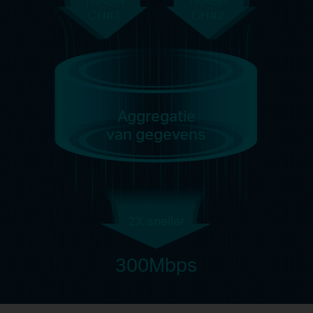
150Mbps
150Mbps
CH#1
CH#2
Aggregatie
van gegevens
2X sneller
300Mbps