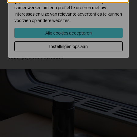
Jouw perfecte dagelijkse wifi
geplaatst door externe adverteerders waar wij mee
partner
samenwerken om een profiel te creëren met uw
interesses en u zo van relevante advertenties te kunnen
voorzien op andere websites.
De vloeiende ronde vormen en het elegante,
compacte design zorgen ervoor dat de
Alle cookies accepteren
lichtgewichte M7450 perfect is voor op
Instellingen opslaan
vakantie, zakelijke reizen, buitenactiviteiten of
waar je je ook bevindt.