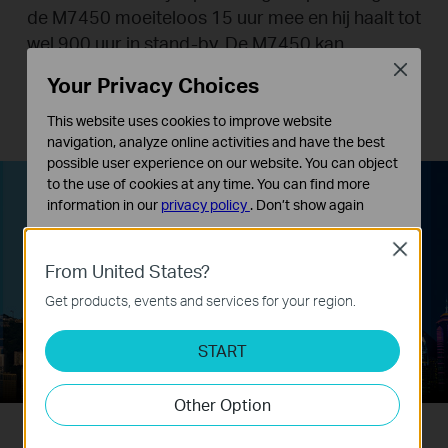
de M7450 moeiteloos 15 uur mee en hij haalt tot
wel 900 uur in stand-by. De M7450 kan
opgeladen worden via een micro USB-kabel die
Close
Your Privacy Choices
is aangesloten op een laptop, draagbare
oplader of adapter om eindeloos 4G te delen.
This website uses cookies to improve website
navigation, analyze online activities and have the best
possible user experience on our website. You can object
to the use of cookies at any time. You can find more
information in our
privacy policy
.
Don’t show again
15
Standaard Cookies
+
Close
Deze cookies zijn noodzakelijk voor de werking van de
From United States?
uur
website en kunnen niet worden uitgeschakeld.
Get products, events and services for your region.
Analyse en Marketing Cookies
Cookies voor analyse geven ons de mogelijkheid uw
START
activiteiten op onze website te volgen en zo de
functionaliteit van de website aan te passen en te
Other Option
verbeteren.
Marketing cookies kunnen op onze website worden