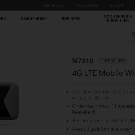
Waar te Koop
Wordt partner
Support
VOOR SERVICE
ERK
SMART HOME
BUSINESS
PROVIDERS
O
M7310
End of Life
4G LTE Mobile Wi
4G LTE ondersteund, met ma
upload snelheden
Ondersteunt max. 11 apparaten
Beakabeld)
Te selecteren 2,4 GHz of 5 G
Alle nuttige informatie in een