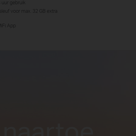
 uur gebruik
sleuf voor max. 32 GB extra
iFi App
 naartoe