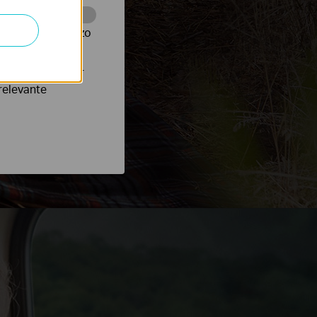
te te volgen en zo
verteerders waar
relevante