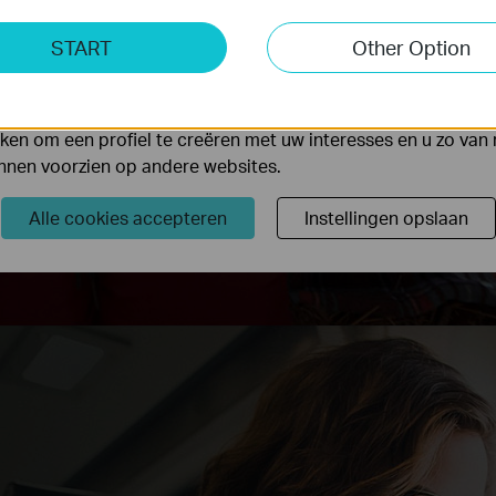
3G
Mbps
7.2
ting Cookies
Mbps
START
Other Option
yse geven ons de mogelijkheid uw activiteiten op onze websi
 van de website aan te passen en te verbeteren.
 kunnen op onze website worden geplaatst door externe ad
en om een profiel te creëren met uw interesses en u zo van 
unnen voorzien op andere websites.
Alle cookies accepteren
Instellingen opslaan