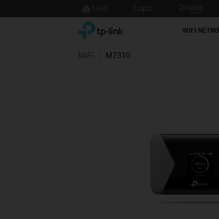
Click
to
TP-Link, Reliably Smart
skip
WIFI NETW
the
navigation
MiFi
M7310
bar