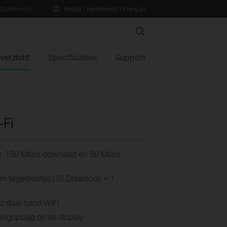
Community
België / Nederlands
|
Français
Search
verzicht
Specificaties
Support
-Fi
x. 150 Mbps download en 50 Mbps
 tegelijkertijd (10 Draadloos + 1
Hz dual-band WiFi
 oogopslag op de display