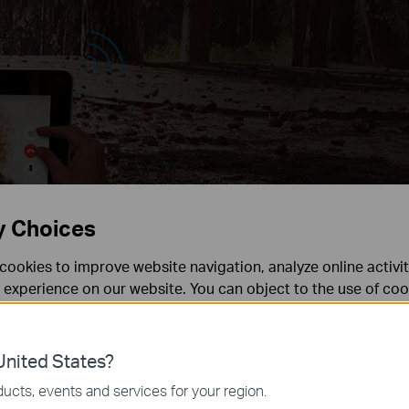
y Choices
cookies to improve website navigation, analyze online activi
 experience on our website. You can object to the use of coo
 information in our
privacy policy
.
Don’t show again
150
4G
Mbps
es
50
nited States?
Mbps
 noodzakelijk voor de werking van de website en kunnen niet
ucts, events and services for your region.
42