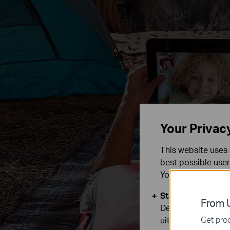
Your Privac
This website uses 
best possible user
You can find more
Standaard Cooki
From U
Deze cookies zijn
Get prod
uitgeschakeld.