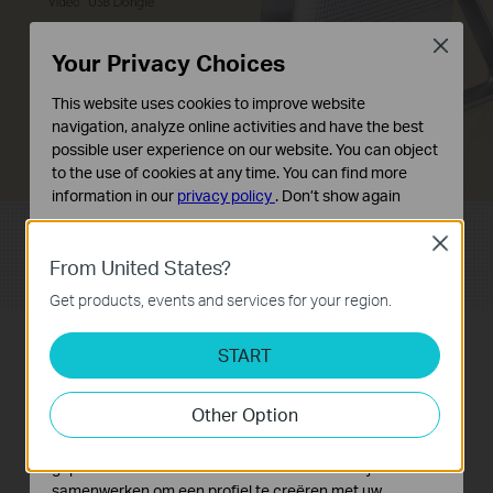
Close
Your Privacy Choices
This website uses cookies to improve website
navigation, analyze online activities and have the best
possible user experience on our website. You can object
to the use of cookies at any time. You can find more
information in our
privacy policy
.
Don’t show again
Standaard Cookies
Close
Deze cookies zijn noodzakelijk voor de werking van de
From United States?
website en kunnen niet worden uitgeschakeld.
Get products, events and services for your region.
Analyse en Marketing Cookies
Cookies voor analyse geven ons de mogelijkheid uw
START
activiteiten op onze website te volgen en zo de
functionaliteit van de website aan te passen en te
Other Option
verbeteren.
Marketing cookies kunnen op onze website worden
geplaatst door externe adverteerders waar wij mee
samenwerken om een profiel te creëren met uw