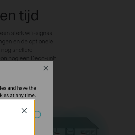
en tijd
en sterk wifi-signaal
ingen en de optionele
 nog snellere
oon nog een Deco-unit
Close
ties and have the
kies at any time.
Close
 worden