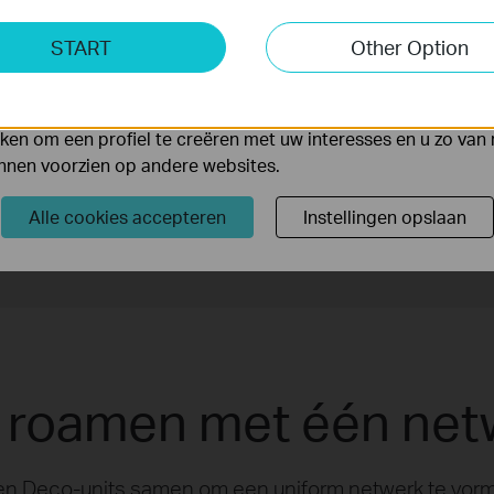
ting Cookies
START
Other Option
yse geven ons de mogelijkheid uw activiteiten op onze websi
 van de website aan te passen en te verbeteren.
 kunnen op onze website worden geplaatst door externe ad
en om een profiel te creëren met uw interesses en u zo van 
Woning met meerdere
unnen voorzien op andere websites.
verdiepingen
Alle cookies accepteren
Instellingen opslaan
,
5 GHz draadloze verbinding,
 roamen met één ne
en Deco-units samen om een uniform netwerk te vorme