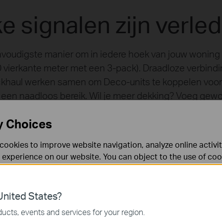
 signalen zijn verled
voudigste manier om in iedere hoek van jouw woning e
280 vierkante meter met een 3-pack). Draadloze verbind
khaul werken samen om Deco-units te koppelen voor
een naadloos bereik. Wil je meer dekking? Voeg gew
toe.
y Choices
cookies to improve website navigation, analyze online activi
 experience on our website. You can object to the use of coo
 information in our
privacy policy
.
Don’t show again
es
nited States?
 noodzakelijk voor de werking van de website en kunnen niet
ucts, events and services for your region.