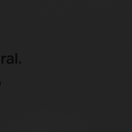
ral.
m