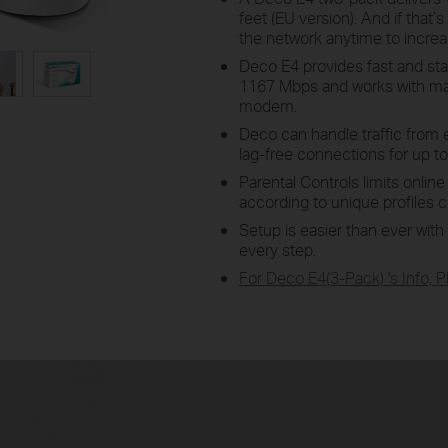
feet (EU version). And if tha
the network anytime to incre
Deco E4 provides fast and sta
1167 Mbps and works with majo
modem.
Deco can handle traffic from 
lag-free connections for up t
Parental Controls limits onlin
according to unique profiles 
Setup is easier than ever wit
every step.
For Deco E4(3-Pack) 's Info, 