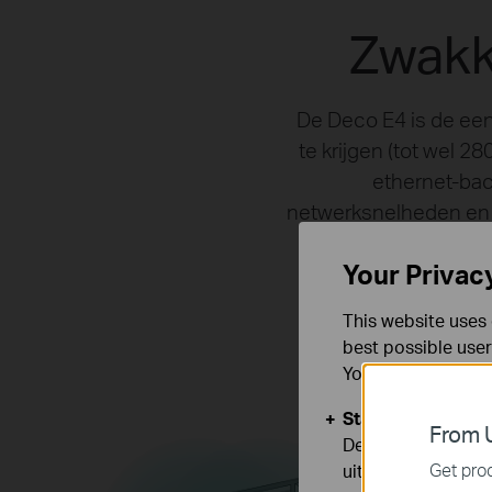
Zwakke
De Deco E4 is de een
te krijgen (tot wel 
ethernet-bac
netwerksnelheden en 
Your Privac
This website uses 
best possible user
You can find more
Standaard Cooki
From U
Deze cookies zijn
Get prod
uitgeschakeld.