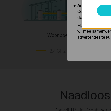
Analyse en Marke
Cookies voor anal
de functionaliteit
Marketing cookies
wij mee samenwerk
Woonboerderij
advertenties te k
2.4 GHz draadloze verbinding
Naadloos
Dankzij TP-Link Mesh werk