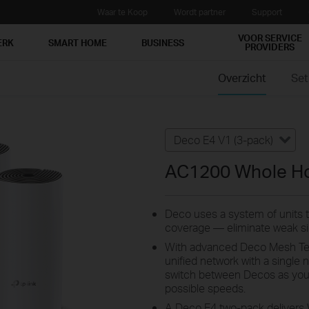
Waar te Koop
Wordt partner
Support
VOOR SERVICE
ERK
SMART HOME
BUSINESS
PROVIDERS
Overzicht
Se
Deco E4 V1 (3-pack)
AC1200 Whole H
Deco uses a system of units
coverage — eliminate weak sig
With advanced Deco Mesh Tech
unified network with a single
switch between Decos as you
possible speeds.
A Deco E4 two-pack delivers W