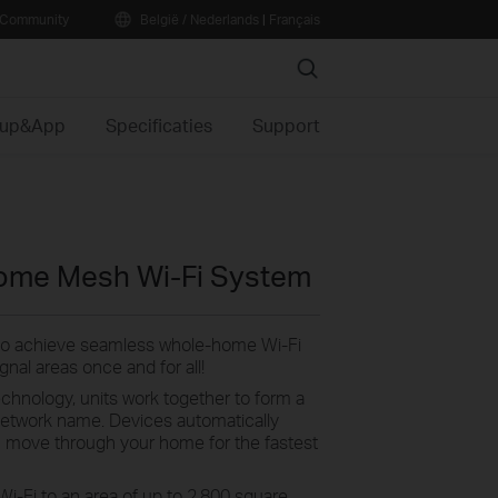
Community
België / Nederlands
|
Français
Search
tup&App
Specificaties
Support
ome Mesh Wi-Fi System
 to achieve seamless whole-home Wi-Fi
nal areas once and for all!
nology, units work together to form a
 network name. Devices automatically
 move through your home for the fastest
i-Fi to an area of up to 2,800 square