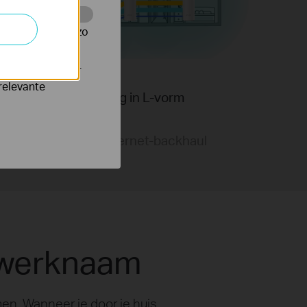
te te volgen en zo
verteerders waar
relevante
Woning in L-vorm
optionele ethernet-backhaul
twerknaam
n. Wanneer je door je huis