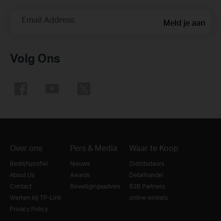
Email Address
Meld je aan
Volg Ons
Over ons
Pers & Media
Waar te Koop
Bedrijfsprofiel
Nieuws
Distributeurs
About Us
Awards
Detailhandel
Contact
Beveiligingsadvies
B2B Partners
Werken bij TP-Link
online winkels
Privacy Policy