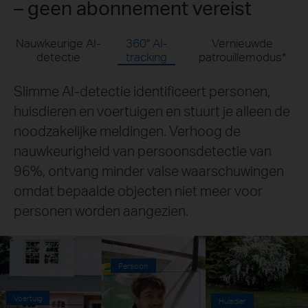
– geen abonnement vereist
Nauwkeurige AI-
360° AI-
Vernieuwde
detectie
tracking
patrouillemodus
*
De camera biedt een bereik van 360° en volgt
nauwkeurig personen, huisdieren en
voertuigen.