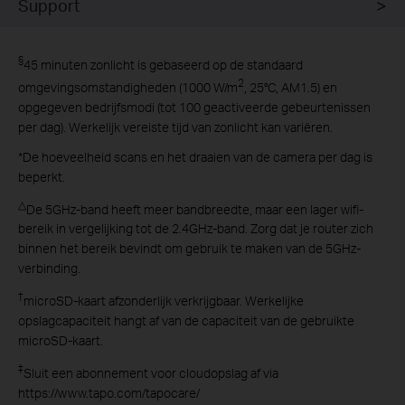
Support
§
45 minuten zonlicht is gebaseerd op de standaard
2
omgevingsomstandigheden (1000 W/m
, 25°C, AM1.5) en
opgegeven bedrijfsmodi (tot 100 geactiveerde gebeurtenissen
per dag). Werkelijk vereiste tijd van zonlicht kan variëren.
*
De hoeveelheid scans en het draaien van de camera per dag is
beperkt.
△
De 5GHz-band heeft meer bandbreedte, maar een lager wifi-
bereik in vergelijking tot de 2.4GHz-band. Zorg dat je router zich
binnen het bereik bevindt om gebruik te maken van de 5GHz-
verbinding.
†
microSD-kaart afzonderlijk verkrijgbaar. Werkelijke
opslagcapaciteit hangt af van de capaciteit van de gebruikte
microSD-kaart.
‡
Sluit een abonnement voor cloudopslag af via
https://www.tapo.com/tapocare/