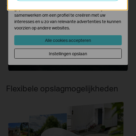
Marketing cookies kunnen op onze website worden
Je kunt het alarm naar wens aanpassen.
geplaatst door externe adverteerders waar wij mee
samenwerken om een profiel te creëren met uw
interesses en u zo van relevante advertenties te kunnen
voorzien op andere websites.
Alle cookies accepteren
Instellingen opslaan
Flexibele opslagmogelijkheden