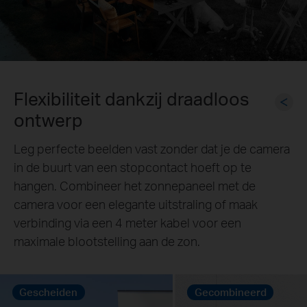
Handig zonnepaneel:
onderhoudsvrij, flexibele
installatie
45 minuten
direct zonlicht
voorziet de TC92-camera een volledige dag van
§
stroom.
10000 mAh
oplaadbare batterij
gaat lang mee op één lading, voor onderbroken
prestaties, zelfs als er geen zonlicht is.