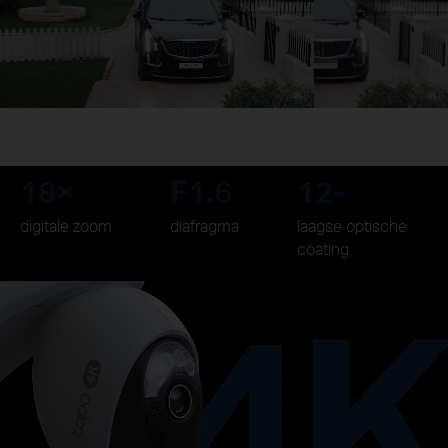
18×
F1.6
12-
digitale zoom
diafragma
laagse optische
coating