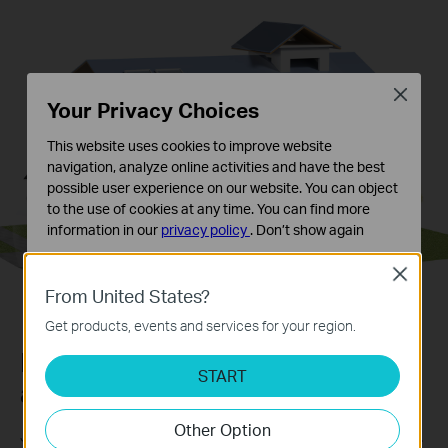
Close
Your Privacy Choices
This website uses cookies to improve website
navigation, analyze online activities and have the best
possible user experience on our website. You can object
to the use of cookies at any time. You can find more
information in our
privacy policy
.
Don’t show again
Standaard Cookies
Close
Deze cookies zijn noodzakelijk voor de werking van de
From United States?
website en kunnen niet worden uitgeschakeld.
Get products, events and services for your region.
Analyse en Marketing Cookies
Krachtige bescherming met een
Cookies voor analyse geven ons de mogelijkheid uw
START
akoestisch en visueel alarm
activiteiten op onze website te volgen en zo de
functionaliteit van de website aan te passen en te
Other Option
verbeteren.
Jaag indringers weg met een geluids- en lichtalarm.