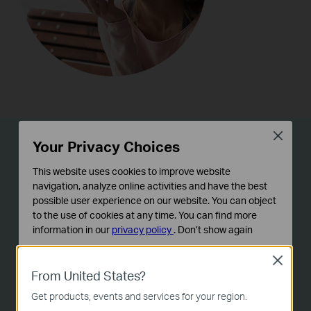
Close
Your Privacy Choices
Bescherm je privacy
This website uses cookies to improve website
Je privacy wordt gewaarborgd met behulp van de
navigation, analyze online activities and have the best
possible user experience on our website. You can object
privacymodus en een lokale opslagkaart.
to the use of cookies at any time. You can find more
information in our
privacy policy
.
Don’t show again
Standaard Cookies
Close
Deze cookies zijn noodzakelijk voor de werking van de
From United States?
website en kunnen niet worden uitgeschakeld.
Get products, events and services for your region.
Analyse en Marketing Cookies