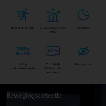
Bewegingsdetectie
Akoestisch en visueel
Nachtzicht
alarm
1080p
Tot 128 GB
Privacymodus
Kraakheldere beelden
(SD-kaart niet
meegeleverd)
Bewegingsdetectie