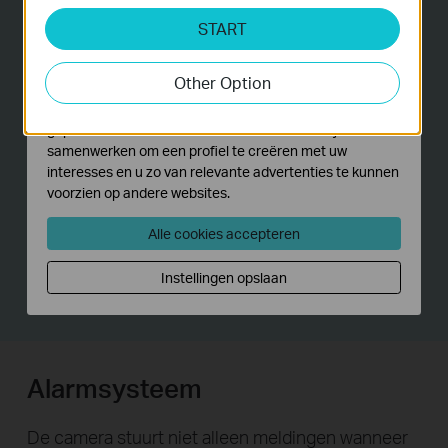
Privacymodus
Cookies voor analyse geven ons de mogelijkheid uw
START
Zet de bewaking op ieder moment uit om je
activiteiten op onze website te volgen en zo de
privacy te waarborgen.
functionaliteit van de website aan te passen en te
Other Option
verbeteren.
Marketing cookies kunnen op onze website worden
geplaatst door externe adverteerders waar wij mee
samenwerken om een profiel te creëren met uw
interesses en u zo van relevante advertenties te kunnen
voorzien op andere websites.
Lokale opslag
Alle cookies accepteren
Sla tot 128 GB op een micro SD-kaart op, dit is
gelijk aan 384 uur (16 dagen) aan beeldmateriaal
Instellingen opslaan
(op basis van laboratoriumomstandigheden).
Alarmsysteem
De camera stuurt niet alleen meldingen wanneer