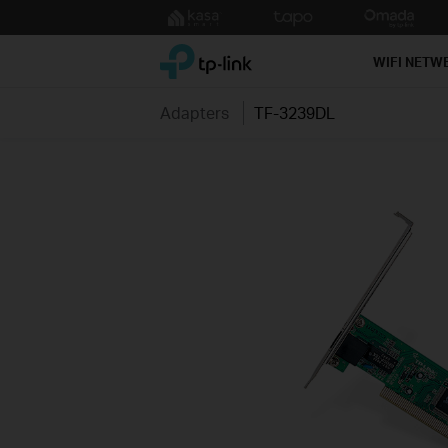
Click
to
TP-Link, Reliably Smart
skip
WIFI NETW
the
navigation
Adapters
TF-3239DL
bar