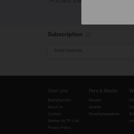
TF-3239DL is een echt ‘plug-and-play’ ap
Subscription
Email Address
Over ons
Pers & Media
W
Bedrijfsprofiel
Nieuws
Di
About Us
Awards
De
Contact
Beveiligingsadvies
B2
Werken bij TP-Link
on
Privacy Policy