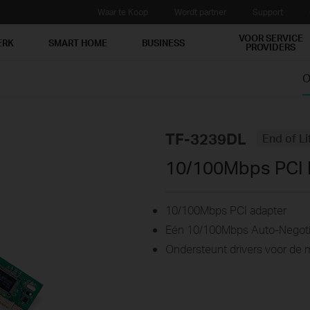
Waar te Koop
Wordt partner
Support
VOOR SERVICE
ERK
SMART HOME
BUSINESS
PROVIDERS
O
TF-3239DL
End of Li
10/100Mbps PCI 
10/100Mbps PCI adapter
Eén 10/100Mbps Auto-Negoti
Ondersteunt drivers voor de