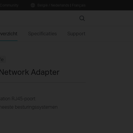
Community
België / Nederlands
|
Français
Search
verzicht
Specificaties
Support
fe
Network Adapter
ation RJ45-poort
 meeste besturingssystemen