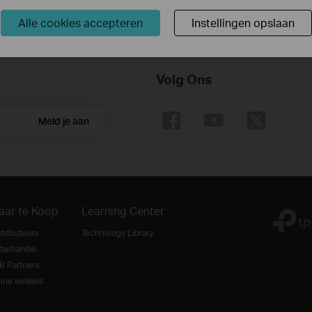
paraat.
Alle cookies accepteren
Instellingen opslaan
Volg Ons
Meld je aan
aar te Koop
Learning Center
stributeurs
Technology Library
tailhandel
B Partners
line winkels