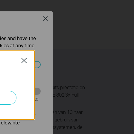
Close
ties and have the
kies at any time.
Close
 worden
net adapter die een 32-bits prestatie en
e-TX specificaties en IEEE 802.3x Full
te te volgen en zo
en netwerk op te waarderen van 10 naar
verteerders waar
plex transfer modes, met gebruik van
relevante
 meeste moderne besturingssystemen, de