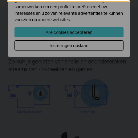
geplaatst door externe adverteerders waar wij mee
samenwerken om een profiel te creëren met uw
interesses en u zo van relevante advertenties te kunnen
Krachtige antennes voor een
voorzien op andere websites.
breder bereik
Alle cookies accepteren
Twee krachtige signaalversterkende high-gain
Instellingen opslaan
antennes breiden de wifi-ontvangst aanzienlijk uit.
Zo kun je genieten van snelle en ononderbroken
streams van 4K-beelden en games.
Standaard adapter
Archer T5E