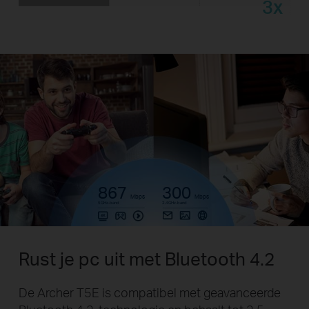
3x
867
300
Mbps
Mbps
5GHz-band
2.4GHz-band
Rust je pc uit met Bluetooth 4.2
De Archer T5E is compatibel met geavanceerde