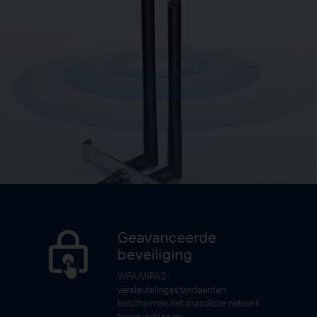
Geavanceerde
beveiliging
WPA/WPA2-
versleutelingsstandaarden
beschermen het draadloze netwerk
tegen indringers