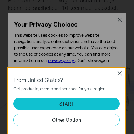
Bluetooth 4.2-technologie en behaalt tot 2,5
keer meer snelheid en 10 keer meer capaciteit
dan met Bluetooth 4.0. Hiermee rust je pc's
Close
zonder Bluetooth uit met Bluetooth. Sluit gewoon
Your Privacy Choices
je Bluetooth-apparaten aan op je computer.
This website uses cookies to improve website
navigation, analyze online activities and have the best
possible user experience on our website. You can object
to the use of cookies at any time. You can find more
information in our
privacy policy
.
Don’t show again
Standaard Cookies
Close
Deze cookies zijn noodzakelijk voor de werking van de
From United States?
website en kunnen niet worden uitgeschakeld.
Get products, events and services for your region.
Analyse en Marketing Cookies
Cookies voor analyse geven ons de mogelijkheid uw
START
activiteiten op onze website te volgen en zo de
functionaliteit van de website aan te passen en te
Other Option
verbeteren.
Marketing cookies kunnen op onze website worden