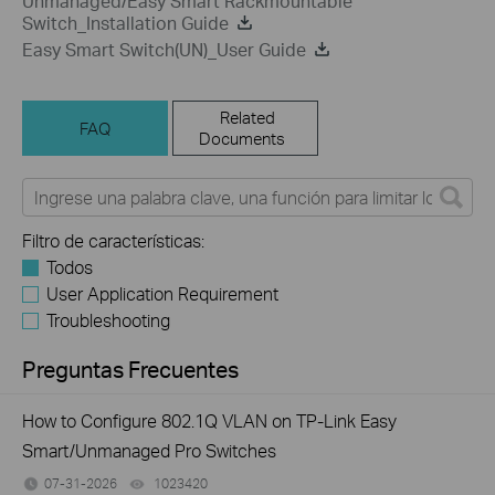
Unmanaged/Easy Smart Rackmountable
Switch_Installation Guide
Easy Smart Switch(UN)_User Guide
Related
FAQ
Documents
Filtro de características:
Todos
User Application Requirement
Troubleshooting
Preguntas Frecuentes
How to Configure 802.1Q VLAN on TP-Link Easy
Smart/Unmanaged Pro Switches
07-31-2026
1023420
views