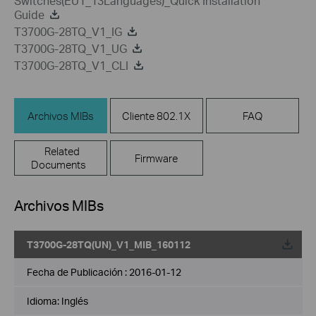
Switches(EU1_13Languages)_Quick Installation
Guide
T3700G-28TQ_V1_IG
T3700G-28TQ_V1_UG
T3700G-28TQ_V1_CLI
Archivos MIBs
Cliente 802.1X
FAQ
Related
Firmware
Documents
Archivos MIBs
T3700G-28TQ(UN)_V1_MIB_160112
Fecha de Publicación :
2016-01-12
Idioma:
Inglés