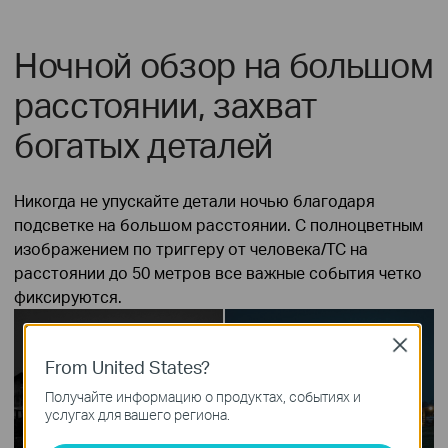
Ночной обзор на большом
расстоянии, захват
богатых деталей
Никогда не упускайте детали ночью благодаря
подсветке на большом расстоянии. С полноцветным
изображением по триггеру от человека/ТС на
расстоянии до 50 метров все важные события четко
фиксируются.
Close
From United States?
Получайте информацию о продуктах, событиях и
услугах для вашего региона.