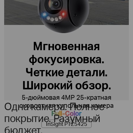
Мгновенная
фокусировка.
Четкие детали.
Широкий обзор.
5-дюймовая 4MP 25-кратная
Одна камера. Полное
скоростная купольная камера
Full-Color
покрытие. Разумный
InSight PTZ5425
бюджет.