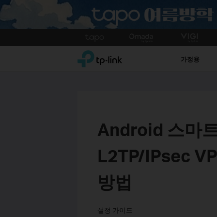
Click
to
TP-Link, Reliably Smart
skip
가정용
the
navigation
bar
Android 스마
L2TP/IPse
방법
설정 가이드