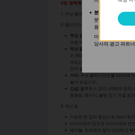
3장. 병목현상의 확인 및 개선 팁
분석 및 마케팅 쿠
1. 무선 클라이언트의 관련 속도가 실제
분석 쿠키는 웹사이
2. 클라이언트의 관련 속도가 예상보다 
용하는 쿠키입니다.
무선 공유기:
Deco M5의 경우 가
마케팅 쿠키는 귀하
므로 여기에서 병목 현상이 발생하지
당사의 광고 파트너
무선 클라이언트:
구세대 802.11n
는 300Mbps에 불과합니다. 시중
속도는 72Mbps로 추가 감소합니다
것이 좋습니다.
거리:
무선 클라이언트를 Deco에 더
놓아 보십시오.
간섭:
블루투스 장치, USB3.0 장치,
형광등, 레이더, 불량 전기 연결 등
3. 개선 팁
가능한 한 집의 중심으로 Deco 위
사각지대가 있으면 사각지대와 전면 D
테이블, 조리대와 같이 단단하고 평평