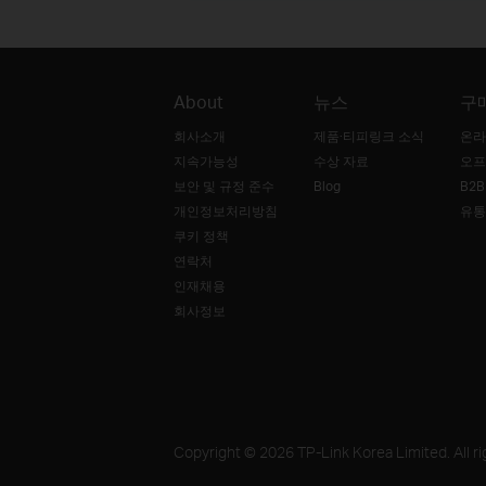
About
뉴스
구
회사소개
제품·티피링크 소식
온라
지속가능성
수상 자료
오프
보안 및 규정 준수
Blog
B2
개인정보처리방침
유통
쿠키 정책
연락처
인재채용
회사정보
Copyright © 2026 TP-Link Korea Limited. All ri