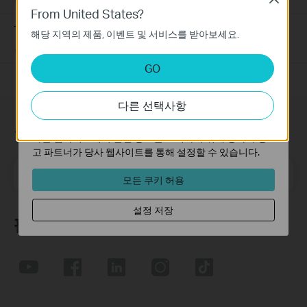
10-22-2019
7625175
views
기본 쿠키
From United States?
이 쿠키는 웹사이트가 작동하는 데 필요하며 사용자의 시
TP-Link 장치의 하드웨어 버전을 확인하는 방법
해당 지역의 제품, 이벤트 및 서비스를 받아보세요.
스템에서 비활성화할 수 없습니다.
03-14-2017
25765498
views
분석 및 마케팅 쿠키
GO
분석 쿠키는 웹사이트의 기능을 개선하고 조정하기 위해
웹사이트에서의 사용자 활동을 분석하는 데 사용하는 쿠키
다른 선택사항
입니다.
마케팅 쿠키는 귀하의 관심사에 대한 프로필을 생성하고
구독
다른 웹사이트에서 관련 광고를 표시하기 위해 당사의 광
고 파트너가 당사 웹사이트를 통해 설정할 수 있습니다.
메일 주소
가입하기
모든 쿠키 허용
설정 저장
팔로우 하기