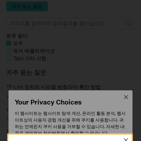
자주 묻는 질문
분류 필터:
모두
유저 애플리케이션
Tapo 기타 사항
자주 묻는 질문
TP-Link 장치의 시리얼 번호(S/N) 확인 방법
05-13-2026
489172
views
Close
Your Privacy Choices
Wi-Fi 신호와 무선 범위를 개선하는 방법
이 웹사이트는 웹사이트 탐색 개선, 온라인 활동 분석, 웹사
07-14-2021
2156906
views
이트상의 사용자 경험 개선을 위해 쿠키를 사용합니다. 귀
하는 언제든지 쿠키 사용을 거부할 수 있습니다. 자세한 내
TP-Link 장치의 모델 번호를 찾는 방법
용은
개인정보 처리방침
에서 확인할 수 있습니다.
Close