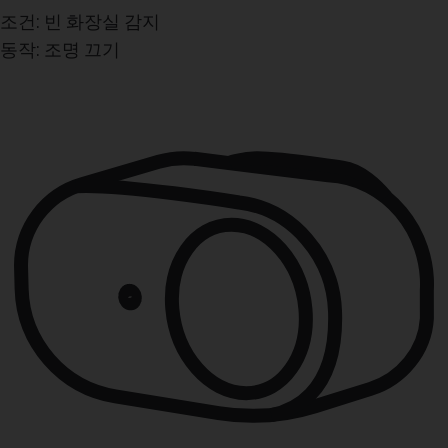
조건:
조건:
조건:
조건:
빈 화장실 감지
동작 감지
습도가 설정 범위 아래로 내려감
자녀 또는 반려동물이 집 밖으로 나가서 부재중 상
동작:
동작:
동작:
태 감지
조명 끄기
Tapo 회전형 카메라의 순찰 모드 활성화
스마트 플러그로 가습기 켜기
동작:
알림 활성화