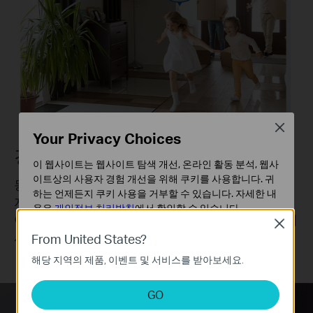
Close
Your Privacy Choices
경보와 알림으로 우리 집 보호
이 웹사이트는 웹사이트 탐색 개선, 온라인 활동 분석, 웹사
이트상의 사용자 경험 개선을 위해 쿠키를 사용합니다. 귀
동작을 감지하는 순간 허브 경보를 작동시키고 사용
하는 언제든지 쿠키 사용을 거부할 수 있습니다. 자세한 내
자에게 바로 알립니다.
용은
개인정보 처리방침
에서 확인할 수 있습니다.
어디서든 Tapo 앱으로 이벤트 로그를 열람하고 감지
Close
기본 쿠키
시각을 확인하세요.
From United States?
이 쿠키는 웹사이트가 작동하는 데 필요하며 사용자의 시
해당 지역의 제품, 이벤트 및 서비스를 받아보세요.
스템에서 비활성화할 수 없습니다.
분석 및 마케팅 쿠키
GO
분석 쿠키는 웹사이트의 기능을 개선하고 조정하기 위해