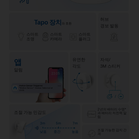
허브
Tapo 장치
와 호환
경보 발동
스마트
스마트
스마트
조명
카메라
플러그
유연한
자석/
앱
각도
3M 스티커
알림
2년의 배터리 수명*
조절 가능 민감도
과 배터리 저전력 알
림
3m
5m
7m
120°
조절 가능한 감지 간
낮음
중간
높음
격