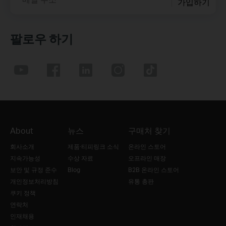
가입하기
팔로우 하기
About
뉴스
구매처 찾기
회사소개
제품·티피링크 소식
온라인 스토어
지속가능성
수상 자료
오프라인 매장
보안 및 규정 준수
Blog
B2B 온라인 스토어
개인정보처리방침
유통 총판
쿠키 정책
연락처
인재채용