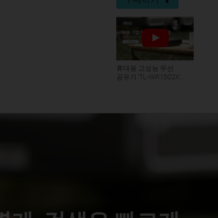
휴대용 고성능 무선
공유기 'TL-WR1502X'
소개 영상