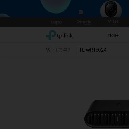
Click
to
TP-Link, Reliably Smart
skip
가정용
the
navigation
Wi-Fi 공유기
TL-WR1502X
bar