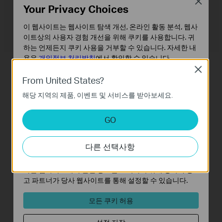
Close
Your Privacy Choices
이 웹사이트는 웹사이트 탐색 개선, 온라인 활동 분석, 웹사
이트상의 사용자 경험 개선을 위해 쿠키를 사용합니다. 귀
하는 언제든지 쿠키 사용을 거부할 수 있습니다. 자세한 내
용은
개인정보 처리방침
에서 확인할 수 있습니다.
Close
기본 쿠키
From United States?
이 쿠키는 웹사이트가 작동하는 데 필요하며 사용자의 시
해당 지역의 제품, 이벤트 및 서비스를 받아보세요.
스템에서 비활성화할 수 없습니다.
더 많은 장치 동시 연결
분석 및 마케팅 쿠키
GO
분석 쿠키는 웹사이트의 기능을 개선하고 조정하기 위해
Archer C80은 MU-MIMO 기술로 보다 효율적으로
웹사이트에서의 사용자 활동을 분석하는 데 사용하는 쿠키
통신함으로써 디바이스가 최적의 성능을 달성하
다른 선택사항
입니다.
도록 도와줍니다. 여러 장치가 사용 가능한 최상의
마케팅 쿠키는 귀하의 관심사에 대한 프로필을 생성하고
대역에서 데이터를 송수신할 수 있습니다. 모든 장
다른 웹사이트에서 관련 광고를 표시하기 위해 당사의 광
고 파트너가 당사 웹사이트를 통해 설정할 수 있습니다.
치에서 끊김없이 엔터테인먼트를 즐기십시오.
모든 쿠키 허용