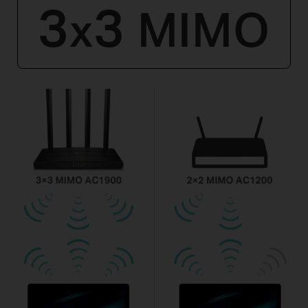
3
3
MIMO
x