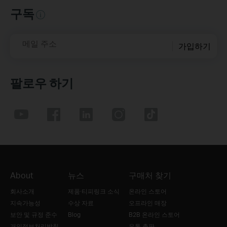
구독
메일 주소
가입하기
팔로우 하기
About
뉴스
구매처 찾기
회사소개
제품·티피링크 소식
온라인 스토어
지속가능성
수상 자료
오프라인 매장
보안 및 규정 준수
Blog
B2B 온라인 스토어
개인정보처리방침
유통 총판